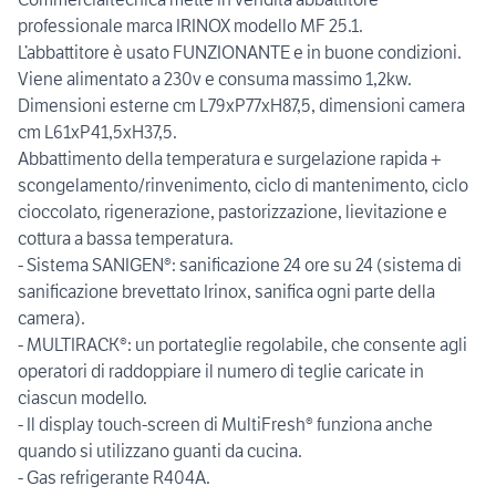
professionale marca IRINOX modello MF 25.1.
L’abbattitore è usato FUNZIONANTE e in buone condizioni.
Viene alimentato a 230v e consuma massimo 1,2kw.
Dimensioni esterne cm L79xP77xH87,5, dimensioni camera
cm L61xP41,5xH37,5.
Abbattimento della temperatura e surgelazione rapida +
scongelamento/rinvenimento, ciclo di mantenimento, ciclo
cioccolato, rigenerazione, pastorizzazione, lievitazione e
cottura a bassa temperatura.
- Sistema SANIGEN®: sanificazione 24 ore su 24 (sistema di
sanificazione brevettato Irinox, sanifica ogni parte della
camera).
- MULTIRACK®: un portateglie regolabile, che consente agli
operatori di raddoppiare il numero di teglie caricate in
ciascun modello.
- Il display touch-screen di MultiFresh® funziona anche
quando si utilizzano guanti da cucina.
- Gas refrigerante R404A.