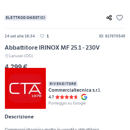
ELETTRODOMESTICI
24 set alle 16:34
1
ID: 617670545
Abbattitore IRINOX MF 25.1 - 230V
Lanusei (OG)
4.299 €
RIVENDITORE
Commercialtecnica s.r.l.
4.7
Punteggio su Google
Descrizione
Commercialtecnica mette in vendita abbattitore