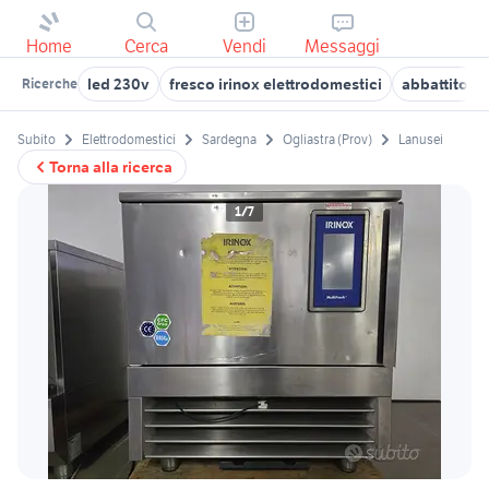
Home
Cerca
Vendi
Messaggi
led 230v
fresco irinox elettrodomestici
abbattitori
Ricerche
Subito
Elettrodomestici
Sardegna
Ogliastra (Prov)
Lanusei
Torna alla ricerca
1/7