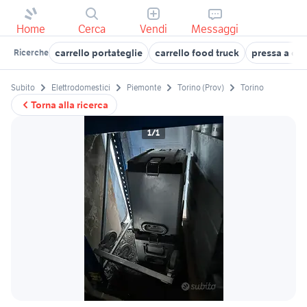
Home
Cerca
Vendi
Messaggi
carrello portateglie
carrello food truck
pressa a ca
Ricerche
Subito
Elettrodomestici
Piemonte
Torino (Prov)
Torino
Torna alla ricerca
1/1