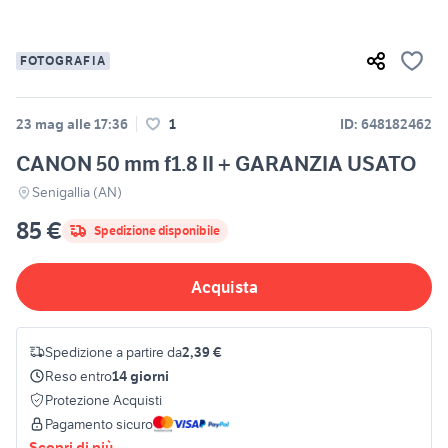
FOTOGRAFIA
23 mag alle 17:36
1
ID: 648182462
CANON 50 mm f1.8 II + GARANZIA USATO
Senigallia (AN)
85 €
Spedizione disponibile
Acquista
Spedizione a partire da
2,39 €
Reso entro
14 giorni
Protezione Acquisti
Pagamento sicuro
Scopri di più