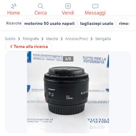
Home
Cerca
Vendi
Messaggi
motorino 50 usato napoli
tagliasiepi usato
rimorchi
Ricerche
Subito
Fotografia
Marche
Ancona (Prov)
Senigallia
Torna alla ricerca
1/3