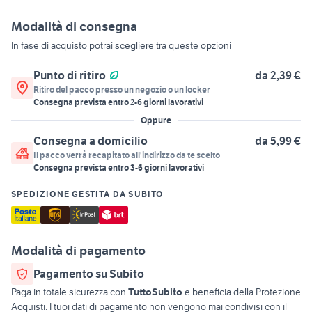
Modalità di consegna
In fase di acquisto potrai scegliere tra queste opzioni
Punto di ritiro
da 2,39 €
Ritiro del pacco presso un negozio o un locker
Consegna prevista entro
2
-
6
giorni lavorativi
Oppure
Consegna a domicilio
da 5,99 €
Il pacco verrà recapitato all'indirizzo da te scelto
Consegna prevista entro
3
-
6
giorni lavorativi
SPEDIZIONE GESTITA DA SUBITO
Modalità di pagamento
Pagamento su Subito
Paga in totale sicurezza con
TuttoSubito
e beneficia della Protezione
Acquisti. I tuoi dati di pagamento non vengono mai condivisi con il