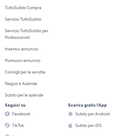
cinepresa anni 60
canon ixus 185
Uffici e Locali
TuttoSubito Compra
commerciali
zeiss ikon ikonta fotografia
zenza bronica etrs
Servizio TuttoSubito
elettronica
per la casa e la
sports e hobby
Servizio TuttoSubito per
persona
Informatica
Animali
Professionisti
Arredamento e
Console e
Accessori per
Casalinghi
Inserisci annuncio
Videogiochi
animali
Elettrodomestici
Promuovi annuncio
Audio/Video
Musica e Film
Giardino e Fai da te
Consigli per la vendita
Fotografia
Libri e Riviste
Abbigliamento e
Negozi e Aziende
Telefonia
Strumenti Musicali
Accessori
Subito per le aziende
Sports
Tutto per i bambini
Seguici su
Scarica gratis l'App
Biciclette
Facebook
Subito per Android
Collezionismo
TikTok
Subito per iOS