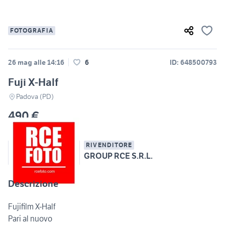
FOTOGRAFIA
26 mag alle 14:16
6
ID: 648500793
Fuji X-Half
Padova (PD)
490 €
RIVENDITORE
GROUP RCE S.R.L.
Descrizione
Fujifilm X-Half
Pari al nuovo