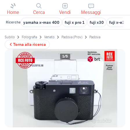
Home
Cerca
Vendi
Messaggi
yamaha x-max 400
fuji x pro 1
fuji x30
fuji x-e2
Ricerche
Subito
Fotografia
Veneto
Padova (Prov)
Padova
Torna alla ricerca
1/5