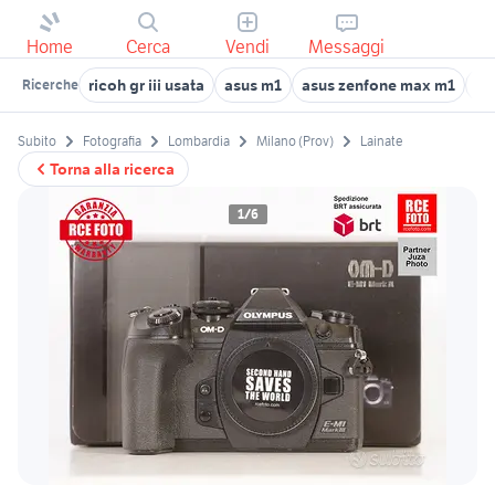
Home
Cerca
Vendi
Messaggi
ricoh gr iii usata
asus m1
asus zenfone max m1
ol
Ricerche
Subito
Fotografia
Lombardia
Milano (Prov)
Lainate
Torna alla ricerca
1/6