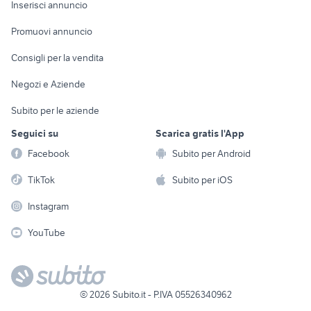
Casalinghi
Inserisci annuncio
Videogiochi
animali
Elettrodomestici
Promuovi annuncio
Audio/Video
Musica e Film
Giardino e Fai da te
Consigli per la vendita
Fotografia
Libri e Riviste
Abbigliamento e
Negozi e Aziende
Telefonia
Strumenti Musicali
Accessori
Subito per le aziende
Sports
Tutto per i bambini
Seguici su
Scarica gratis l'App
Biciclette
Facebook
Subito per Android
Collezionismo
TikTok
Subito per iOS
Instagram
YouTube
©
2026
Subito.it - P.IVA 05526340962