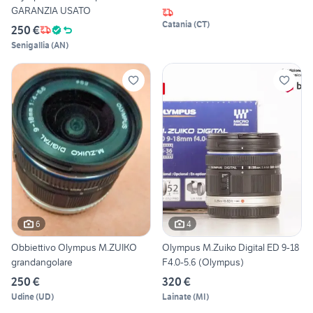
GARANZIA USATO
Catania
(
CT
)
250 €
Senigallia
(
AN
)
6
4
Obbiettivo Olympus M.ZUIKO
Olympus M.Zuiko Digital ED 9-18
grandangolare
F4.0-5.6 (Olympus)
250 €
320 €
Udine
(
UD
)
Lainate
(
MI
)