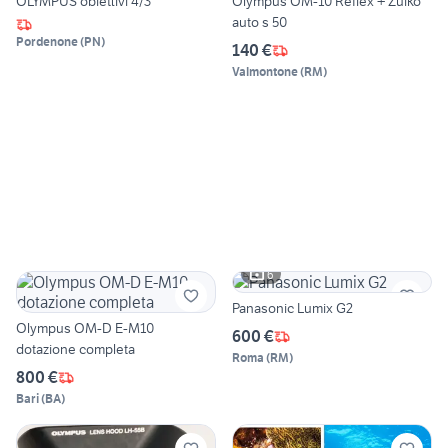
OLYMPUS obiettivi 4/3
Olympus OM-10 Reflex + Zuiko
auto s 50
Pordenone
(
PN
)
140 €
Valmontone
(
RM
)
6
Panasonic Lumix G2
Olympus OM-D E-M10
600 €
dotazione completa
Roma
(
RM
)
800 €
Bari
(
BA
)