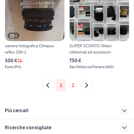
6
camera fotografica Olimpus
SUPER SCONTO. Nikon
reflex OM-1
nikkormat ed accessori
300 €
750 €
Fano
(
PU
)
San Felice sul Panaro
(
MO
)
1
2
Più cercati
Correlati
Richerche simili
Suggerimenti
Ricerche consigliate
olympus 17mm
nikon d7000
nikon 300mm f2.8