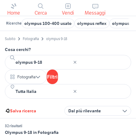
Home
Cerca
Vendi
Messaggi
olympus 100-400 usato
olympus reflex
olympus ca
Ricerche
Subito
Fotografia
olympus 9-18
Cosa cerchi?
Filtri
Fotografia
Salva ricerca
Dal più rilevante
32 risultati
Olympus 9-18 in Fotografia