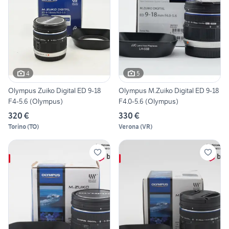
4
5
Olympus Zuiko Digital ED 9-18
Olympus M.Zuiko Digital ED 9-18
F4-5.6 (Olympus)
F4.0-5.6 (Olympus)
320 €
330 €
Torino
(
TO
)
Verona
(
VR
)