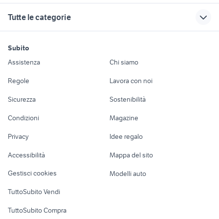
macchina fotografica reflex
rolleiflex
telescopio solare
fujifilm 18-55
xiaomi yi lite
Tutte le categorie
fotografia
cinepresa anni 60
nikon coolpix p900
grandangolo sigma
macchina fotografica comet 2
regalo fotografia
fotocamera da
nikon coolpix s3100
fotocamere nikon
motori
immobili
lavoro e servizi
caccia
full frame
canon ef 85mm
nikon coolpix s2700
zeiss ikon ikonta
Subito
Auto
Appartamenti
Offerte di lavoro
lumix 20mm 1.7
fotografia
flash godox
tv samsung 55 pollici curvo
imac a1418
Assistenza
Chi siamo
canon m6 mark ii
nikon coolpix s570
drone yuneec
Accessori Auto
Camere/Posti letto
Servizi
classe audio
rtx 2080 ti informatica
Regole
Lavora con noi
zenza bronica etrs
canon g7 mark ii
notebook con lettore dvd
pentax mz-50
Moto e Scooter
Ville singole e a
Candidati in cerca di
Sicurezza
Sostenibilità
schiera
lavoro
compact flash 2gb
obiettivo canon 100 macro
Accessori Moto
focale macchina fotografica
13 megapixel
Condizioni
Magazine
Terreni e rustici
Attrezzature di
Nautica
lavoro
fotocamera bridge con mirino
Privacy
Idee regalo
canon r6 usata
Garage e box
ottico
Caravan e Camper
Accessibilità
Mappa del sito
fotocamera hero
fotocamere fasano
Loft, mansarde e
Veicoli commerciali
altro
Gestisci cookies
Modelli auto
Case vacanza
TuttoSubito Vendi
Uffici e Locali
TuttoSubito Compra
commerciali