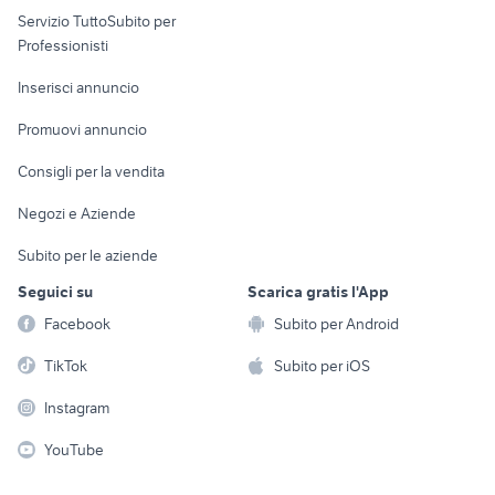
Servizio TuttoSubito per
persona
Informatica
Animali
Professionisti
Arredamento e
Console e
Accessori per
Casalinghi
Inserisci annuncio
Videogiochi
animali
Elettrodomestici
Promuovi annuncio
Audio/Video
Musica e Film
Giardino e Fai da te
Consigli per la vendita
Fotografia
Libri e Riviste
Abbigliamento e
Negozi e Aziende
Telefonia
Strumenti Musicali
Accessori
Subito per le aziende
Sports
Tutto per i bambini
Seguici su
Scarica gratis l'App
Biciclette
Facebook
Subito per Android
Collezionismo
TikTok
Subito per iOS
Instagram
YouTube