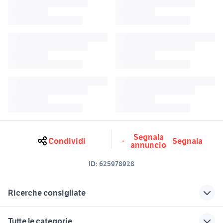
Segnala
Condividi
Segnala
annuncio
ID:
625978928
Ricerche consigliate
samsung z flip usato
biliardo usato
Tutte le categorie