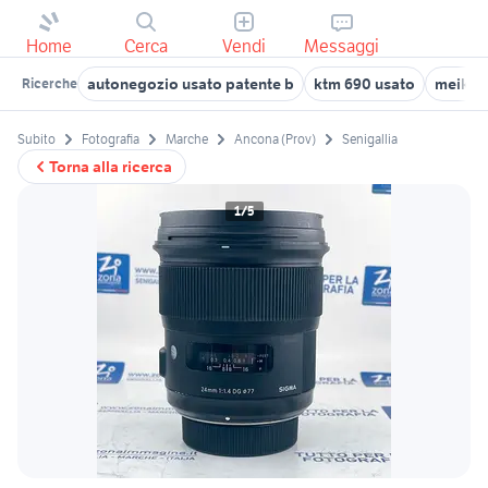
Home
Cerca
Vendi
Messaggi
autonegozio usato patente b
ktm 690 usato
meike 
Ricerche
Subito
Fotografia
Marche
Ancona (Prov)
Senigallia
Torna alla ricerca
1/5