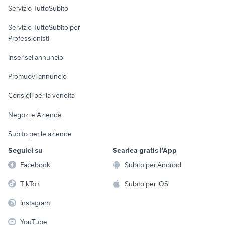
zeiss ikon ikonta fotografia
sony hx90
Servizio TuttoSubito
elettronica
per la casa e la
sports e hobby
Servizio TuttoSubito per
persona
Informatica
Animali
Professionisti
Arredamento e
Console e
Accessori per
Casalinghi
Inserisci annuncio
Videogiochi
animali
Elettrodomestici
Promuovi annuncio
Audio/Video
Musica e Film
Giardino e Fai da te
Consigli per la vendita
Fotografia
Libri e Riviste
Abbigliamento e
Negozi e Aziende
Telefonia
Strumenti Musicali
Accessori
Subito per le aziende
Sports
Tutto per i bambini
Seguici su
Scarica gratis l'App
Biciclette
Facebook
Subito per Android
Collezionismo
TikTok
Subito per iOS
Instagram
YouTube