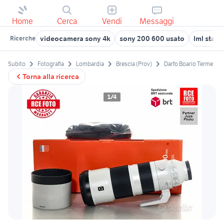
Home
Cerca
Vendi
Messaggi
videocamera sony 4k
sony 200 600 usato
lml star 
Ricerche
Subito
Fotografia
Lombardia
Brescia (Prov)
Darfo Boario Terme
Torna alla ricerca
1/4