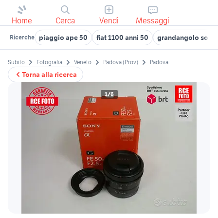
Home
Cerca
Vendi
Messaggi
piaggio ape 50
fiat 1100 anni 50
grandangolo sony
Ricerche
Subito
Fotografia
Veneto
Padova (Prov)
Padova
Torna alla ricerca
1/6