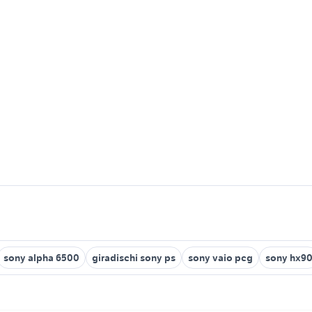
sony alpha 6500
giradischi sony ps
sony vaio pcg
sony hx9