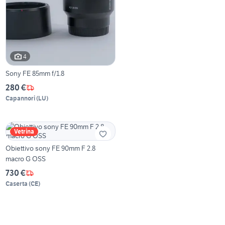
4
Sony FE 85mm f/1.8
280 €
Capannori
(
LU
)
Vetrina
Obiettivo sony FE 90mm F 2.8
macro G OSS
730 €
Caserta
(
CE
)