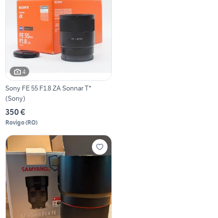
4
Sony FE 55 F1.8 ZA Sonnar T*
(Sony)
350 €
Rovigo
(
RO
)