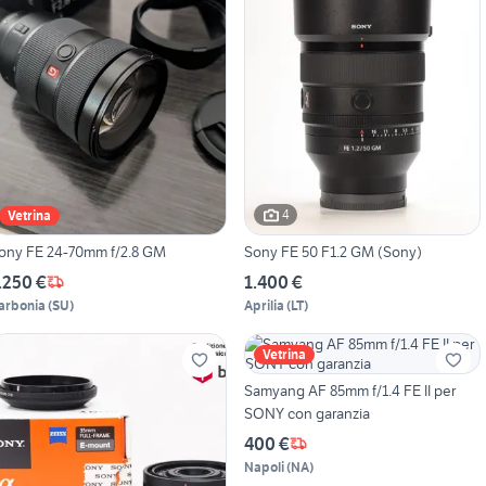
4
Vetrina
ony FE 24-70mm f/2.8 GM
Sony FE 50 F1.2 GM (Sony)
.250 €
1.400 €
arbonia
(
SU
)
Aprilia
(
LT
)
Vetrina
Samyang AF 85mm f/1.4 FE II per
SONY con garanzia
400 €
Napoli
(
NA
)