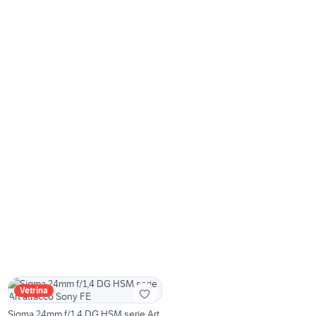
Vetrina
Sigma 24mm f/1,4 DG HSM serie Art