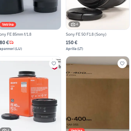
4
Vetrina
ony FE 85mm f/1.8
Sony FE 50 F1.8 (Sony)
80 €
150 €
apannori
(
LU
)
Aprilia
(
LT
)
4
Vetrina