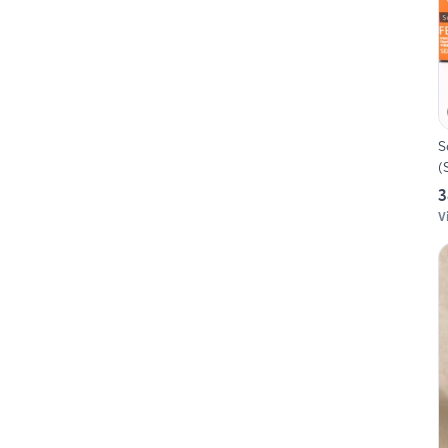
S
(
3
V