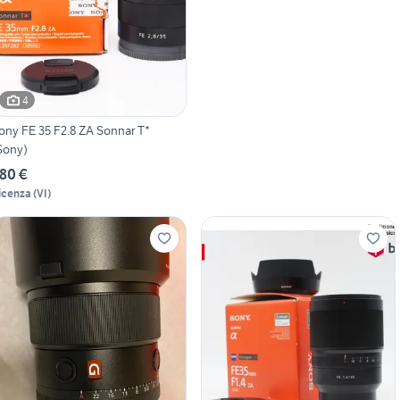
4
ony FE 35 F2.8 ZA Sonnar T*
Sony)
80 €
icenza
(
VI
)