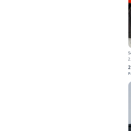
S
2
2
P