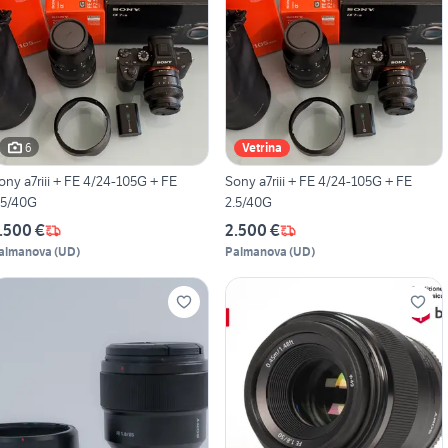
6
Vetrina
ony a7riii + FE 4/24-105G + FE
Sony a7riii + FE 4/24-105G + FE
.5/40G
2.5/40G
.500 €
2.500 €
almanova
(
UD
)
Palmanova
(
UD
)