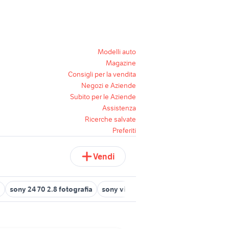
Modelli auto
Magazine
Consigli per la vendita
Negozi e Aziende
Subito per le Aziende
Assistenza
Ricerche salvate
Preferiti
Vendi
0
sony 24 70 2.8 fotografia
sony videocamera video 8
sony xpl