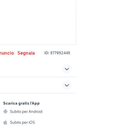
nuncio
Segnala
ID:
577952445
e
abbacchiatore olive
 giardino
motocompressore giardino
sports e hobby
a
Scarica gratis l'App
Animali
porta alluminio esterno
Subito per Android
ento e
Accessori per animali
hi
Subito per iOS
r esterni
troncatrice legno