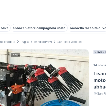
 olive
abbacchiatore campagnola usato
ombrello raccolta oliv
no e fai da te
Puglia
Brindisi (Prov)
San Pietro Vernotico
GIARDI
1/3
14 nov a
Lisam
moto
abba
San Pi