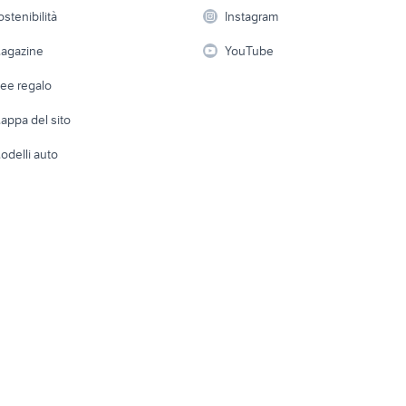
prezzi
 a schiera
Candidati in cerca di
Audio/Video
Elettrod
ostenibilità
Instagram
lavoro
 alluminio prezzi
i
Fotografia
pompa piscina
carrello portapacchi
Giardino 
i
agazine
YouTube
Attrezzature di lavoro
Telefonia
Abbigli
 in ferro battuto
cippatore giardino Veneto
morsetti
dee regalo
Accesso
e altro
appa del sito
Tutto per
odelli auto