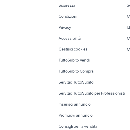
coibentati
Moto e Scooter
Ville singole e
Sicurezza
S
infissi in
Accessori Moto
Terreni e rustic
tavolo con mosaico fai da te
economic
Condizioni
M
Nautica
Garage e box
piscina giardino Roma
porta vasi
Privacy
I
provincia
Caravan e Camper
Loft, mansarde 
Accessibilità
M
Veicoli commerciali
Case vacanza
Gestisci cookies
M
Uffici e Locali
TuttoSubito Vendi
commerciali
TuttoSubito Compra
Servizio TuttoSubito
Servizio TuttoSubito per Professionisti
Inserisci annuncio
Promuovi annuncio
Consigli per la vendita