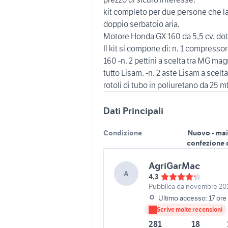
kit completo per due persone che 
doppio serbatoio aria.
Motore Honda GX 160 da 5,5 cv. dot
Il kit si compone di: n. 1 compress
160 -n. 2 pettini a scelta tra MG m
tutto Lisam. -n. 2 aste Lisam a scelt
rotoli di tubo in poliuretano da 25 m
Dati Principali
Condizione
Nuovo - mai
confezione 
AgriGarMac
A
4,3
Pubblica da novembre 20
Ultimo accesso: 17 ore 
Scrive molte recensioni
281
18