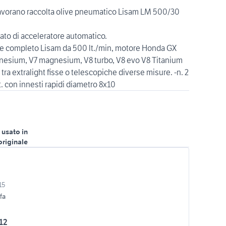
lavorano raccolta olive pneumatico Lisam LM 500/30
ato di acceleratore automatico.
ore completo Lisam da 500 lt./min, motore Honda GX
agnesium, V7 magnesium, V8 turbo, V8 evo V8 Titanium
a tra extralight fisse o telescopiche diverse misure. -n. 2
t. con innesti rapidi diametro 8x10
 usato in
originale
15
fa
12