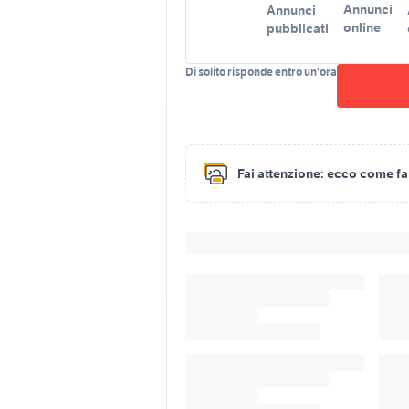
Annunci
Annunci
online
pubblicati
Di solito risponde entro un'ora
Fai attenzione:
ecco come fare