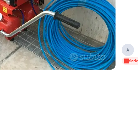
A
Scriv