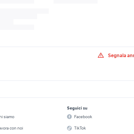
Segnala an
tore per olive
raccolte vhs
reti per raccolta oliv
abbacchiatore olive
tori giardino
olive giardino
lavoro e servizi
elettronica
per la casa e la
Lazio
Seguici su
person
Offerte di lavoro
Informatica
pi usato
giardino Belluno provincia
gazebo
hi siamo
Facebook
Arredam
etto
Servizi
Console e Videogiochi
Casaling
avora con noi
TikTok
pavimenti in wpc pe
strelle ad acqua
fungo da esterno