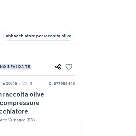
e
abbacchiatore per raccolta olive
telo raccolta olive
raccolta
NO E FAI DA TE
lle 10:46
4
ID: 577952445
 raccolta olive
compressore
cchiatore
etro Vernotico (BR)