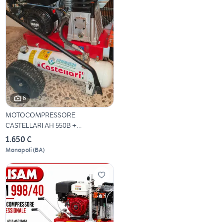
6
MOTOCOMPRESSORE
CASTELLARI AH 550B +
abbacchiatori
1.650 €
Monopoli
(
BA
)