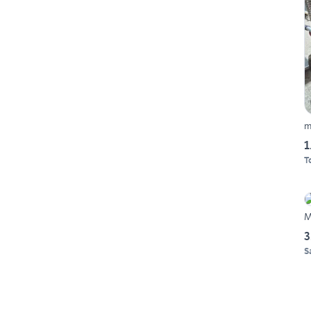
m
1
T
M
3
S