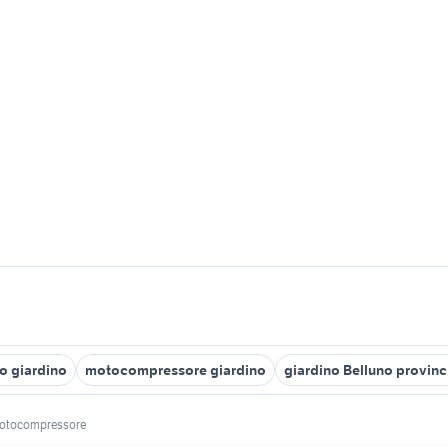
o giardino
motocompressore giardino
giardino Belluno provinc
otocompressore