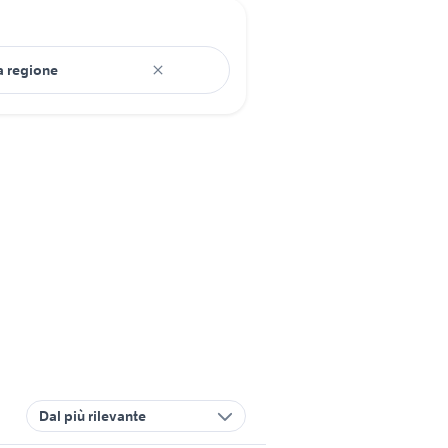
Dal più rilevante