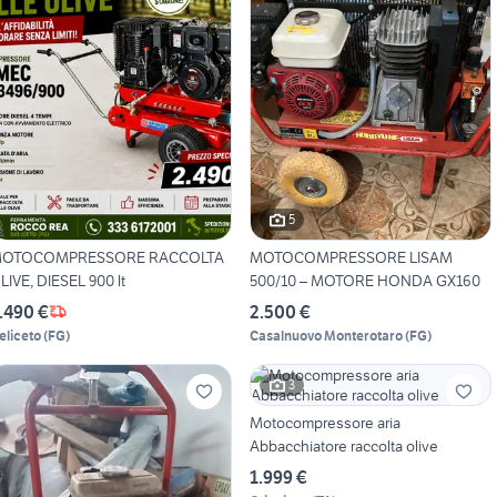
5
OTOCOMPRESSORE RACCOLTA
MOTOCOMPRESSORE LISAM
LIVE, DIESEL 900 lt
500/10 – MOTORE HONDA GX160
.490 €
2.500 €
eliceto
(
FG
)
Casalnuovo Monterotaro
(
FG
)
3
Motocompressore aria
Abbacchiatore raccolta olive
1.999 €