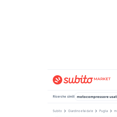
motocompressore usat
Ricerche
simili
Subito
Giardino e fai da te
Puglia
m