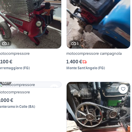
3
6
otocompressore
motocompressore campagnola
.100 €
1.400 €
orremaggiore
(
FG
)
Monte Sant'Angelo
(
FG
)
6
otocompressore
.000 €
anteramo in Colle
(
BA
)