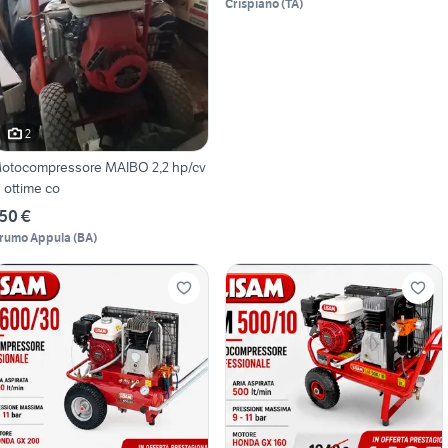
Crispiano
(
TA
)
2
otocompressore MAIBO 2,2 hp/cv
n ottime co
50 €
rumo Appula
(
BA
)