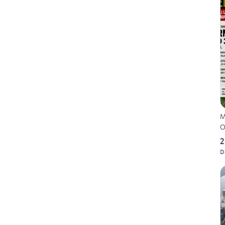
M
O
2
D