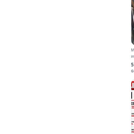
M
i
5
G