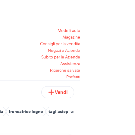
Modelli auto
Magazine
Consigli per la vendita
Negozi e Aziende
Subito per le Aziende
Assistenza
Ricerche salvate
Preferiti
Vendi
ia
troncatrice legno
tagliasiepi usato
sega circolare per legn