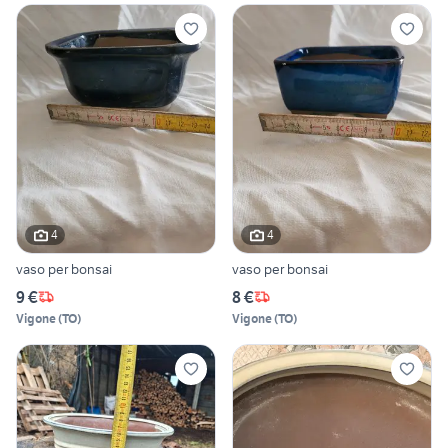
4
4
vaso per bonsai
vaso per bonsai
9 €
8 €
Vigone
(
TO
)
Vigone
(
TO
)