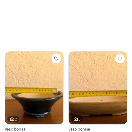
2
3
Vaso bonsai
Vaso bonsai