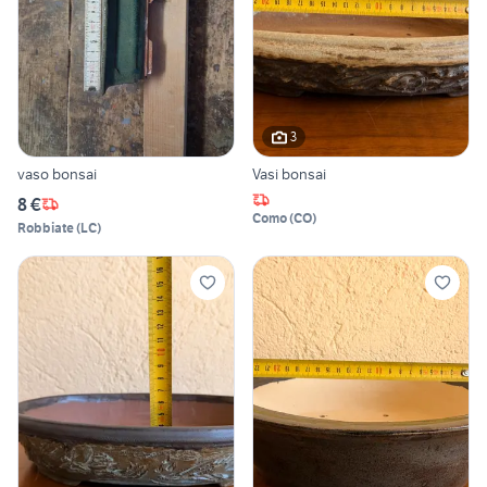
3
vaso bonsai
Vasi bonsai
8 €
Como
(
CO
)
Robbiate
(
LC
)