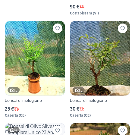
90 €
Costabissara
(
VI
)
5
5
bonsai di melograno
bonsai di melograno
25 €
30 €
Caserta
(
CE
)
Caserta
(
CE
)
4