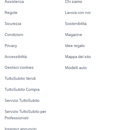
Assistenza
Chi siamo
lavastoviglie
divani usati
esterno
vendita orchidee
autoclave giardino
Accessori Auto
Camere/Posti letto
Servizi
impastatrice usata 5 kg
scale usate occasioni
sfiorite
garage prefabbricati
Regole
Lavora con noi
Lazio
coibentati prezzi
Moto e Scooter
Ville singole e a
Candidati in cerca di
troncatrice legno
cucina usata piacenza
decespugliatore kawasaki
Sicurezza
Sostenibilità
schiera
lavoro
decespugliatore
garage prefabbricati
gazebo
mattoni vecchi di recupero
Accessori Moto
honda giardino
coibentati
Condizioni
Magazine
Terreni e rustici
Attrezzature di
snapper tagliaerba
tubi zincati
motosega dolmar
Nautica
lavoro
tenda da sole a bracci 400x300
gazebo in ferro
Privacy
Idee regalo
Garage e box
Caravan e Camper
Accessibilità
Mappa del sito
Loft, mansarde e
Veicoli commerciali
altro
Gestisci cookies
Modelli auto
Case vacanza
TuttoSubito Vendi
Uffici e Locali
TuttoSubito Compra
commerciali
Servizio TuttoSubito
elettronica
per la casa e la
sports e hobby
Servizio TuttoSubito per
persona
Informatica
Animali
Professionisti
Arredamento e
Console e
Accessori per
Casalinghi
Inserisci annuncio