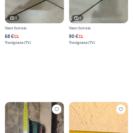
5
5
Vaso bonsai
Vaso bonsai
68 €
90 €
Trevignano
(
TV
)
Trevignano
(
TV
)