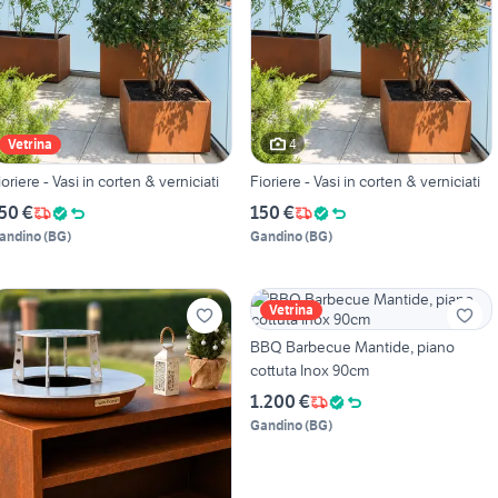
4
Vetrina
ioriere - Vasi in corten & verniciati
Fioriere - Vasi in corten & verniciati
50 €
150 €
andino
(
BG
)
Gandino
(
BG
)
Vetrina
BBQ Barbecue Mantide, piano
cottuta Inox 90cm
1.200 €
Gandino
(
BG
)