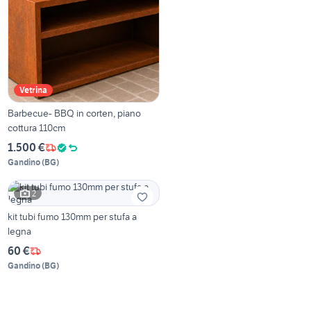
Vetrina
Barbecue- BBQ in corten, piano
cottura 110cm
1.500 €
Gandino
(
BG
)
2
kit tubi fumo 130mm per stufa a
legna
60 €
Gandino
(
BG
)