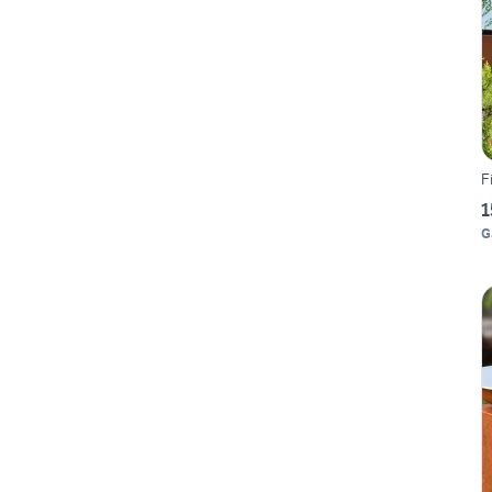
F
1
G