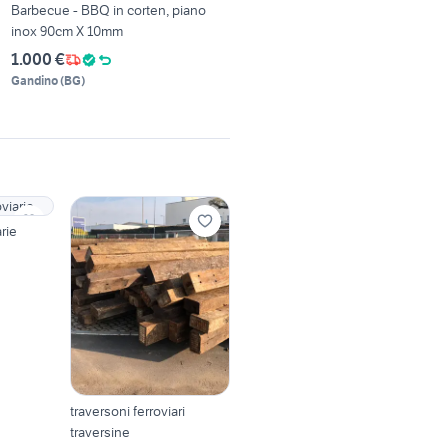
Barbecue - BBQ in corten, piano
inox 90cm X 10mm
1.000 €
Gandino
(
BG
)
arie
traversoni ferroviari
traversine