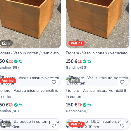
12
Vetrina
ioriera - Vaso in corten / verniciato
Fioriera - Vaso in corten / verniciato
50 €
150 €
andino
(
BG
)
Gandino
(
BG
)
4
Vetrina
ioriere - Vasi su misura, verniciti &
Fioriere - Vasi su misura, verniciti &
n corten
in corten
50 €
150 €
andino
(
BG
)
Gandino
(
BG
)
5
Vetrina