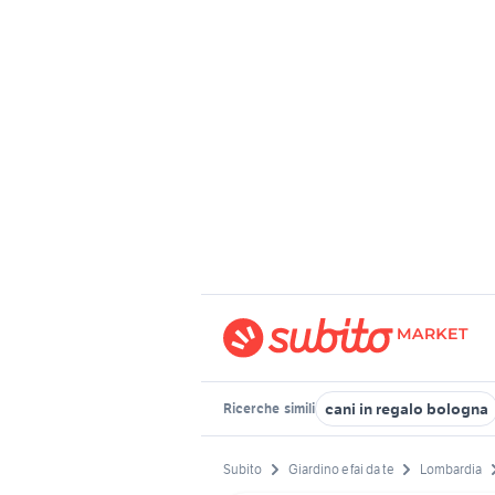
cani in regalo bologna
Ricerche
simili
Subito
Giardino e fai da te
Lombardia