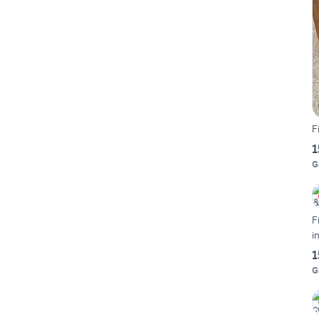
F
1
G
F
i
1
G