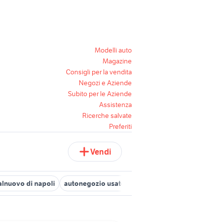
Modelli auto
Magazine
Consigli per la vendita
Negozi e Aziende
Subito per le Aziende
Assistenza
Ricerche salvate
Preferiti
Vendi
salnuovo di napoli
autonegozio usato patente b
golf 8 usata
ax