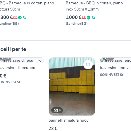
BQ - Barbecue in corten, piano
Barbecue - BBQ in corten, piano
ottura 90cm
inox 90cm X 10mm
.300 €
1.000 €
andino
(
BG
)
Gandino
(
BG
)
celti per te
4
7
raversine di recupero
traversine ferrovi
SONINVEST Srl
0 €
ONINVEST Srl
4
pannelli armatura nuovi
22 €