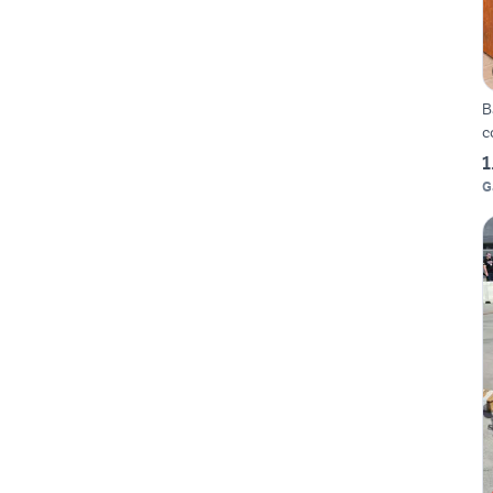
B
c
1
G