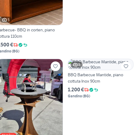
5
arbecue- BBQ in corten, piano
ottura 110cm
.500 €
andino
(
BG
)
8
BBQ Barbecue Mantide, piano
cottuta Inox 90cm
1.200 €
Gandino
(
BG
)