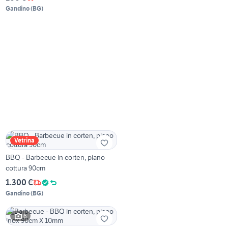
Gandino
(
BG
)
Vetrina
BBQ - Barbecue in corten, piano
cottura 90cm
1.300 €
Gandino
(
BG
)
6