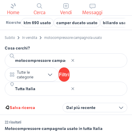
Home
Cerca
Vendi
Messaggi
ktm 690 usato
camper ducato usato
biliardo usato
Ricerche
Subito
In vendita
motocompressore campagnola usato
Cosa cerchi?
Tutte le
Filtri
categorie
Salva ricerca
Dal più recente
22 risultati
Motocompressore campagnola usato in tutta Italia