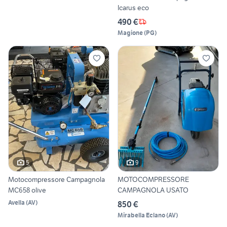
Icarus eco
490 €
Magione
(
PG
)
5
9
Motocompressore Campagnola
MOTOCOMPRESSORE
MC658 olive
CAMPAGNOLA USATO
Avella
(
AV
)
850 €
Mirabella Eclano
(
AV
)