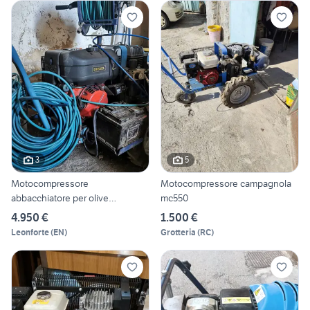
3
5
Motocompressore
Motocompressore campagnola
abbacchiatore per olive
mc550
campagnola
4.950 €
1.500 €
Leonforte
(
EN
)
Grotteria
(
RC
)