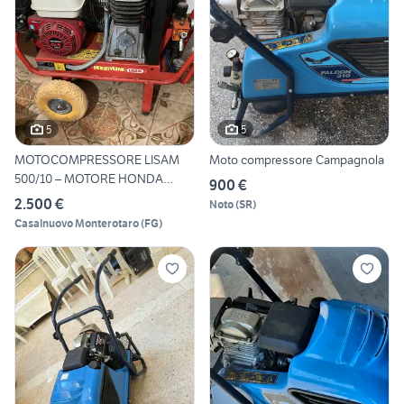
5
5
MOTOCOMPRESSORE LISAM
Moto compressore Campagnola
500/10 – MOTORE HONDA
900 €
GX160
2.500 €
Noto
(
SR
)
Casalnuovo Monterotaro
(
FG
)