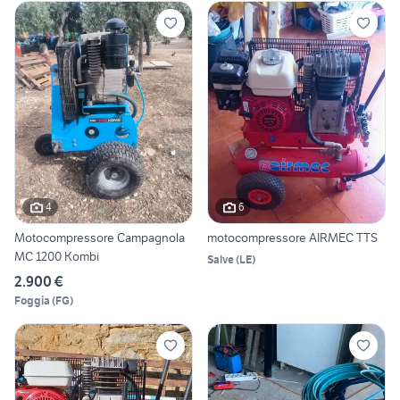
4
6
Motocompressore Campagnola
motocompressore AIRMEC TTS
MC 1200 Kombi
Salve
(
LE
)
2.900 €
Foggia
(
FG
)