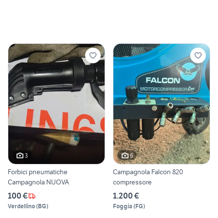
3
6
Forbici pneumatiche
Campagnola Falcon 820
Campagnola NUOVA
compressore
100 €
1.200 €
Verdellino
(
BG
)
Foggia
(
FG
)