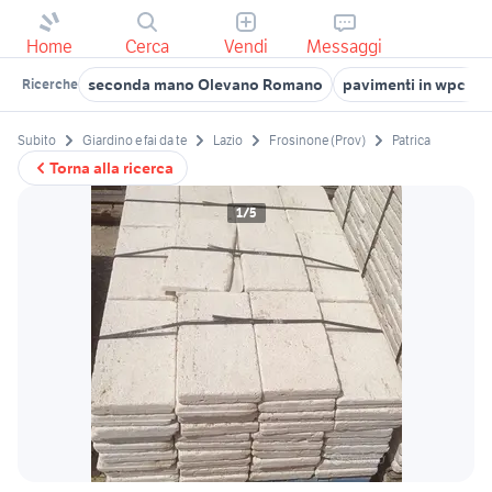
Home
Cerca
Vendi
Messaggi
seconda mano Olevano Romano
pavimenti in wpc per
Ricerche
Subito
Giardino e fai da te
Lazio
Frosinone (Prov)
Patrica
Torna alla ricerca
1/5