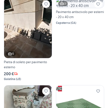
2
Pavimento antiscivolo per esterni
- 20 x 40 cm
Capoterra
(
CA
)
6
Pietra di soleto per pavimento
esterno
200 €
Galatina
(
LE
)