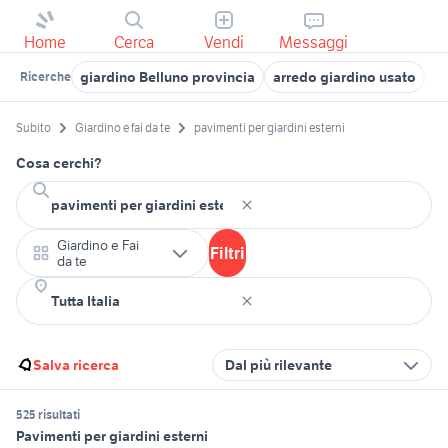
Home
Cerca
Vendi
Messaggi
giardino Belluno provincia
arredo giardino usato
gi
Ricerche
Subito
Giardino e fai da te
pavimenti per giardini esterni
Cosa cerchi?
Giardino e Fai
Filtri
da te
Salva ricerca
Dal più rilevante
525 risultati
Pavimenti per giardini esterni