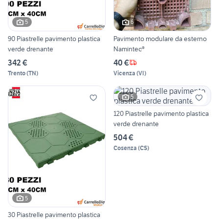
5
6
90 Piastrelle pavimento plastica
Pavimento modulare da esterno
verde drenante
Namintec®
342 €
40 €
Trento
(
TN
)
Vicenza
(
VI
)
5
120 Piastrelle pavimento plastica
verde drenante
504 €
Cosenza
(
CS
)
5
30 Piastrelle pavimento plastica