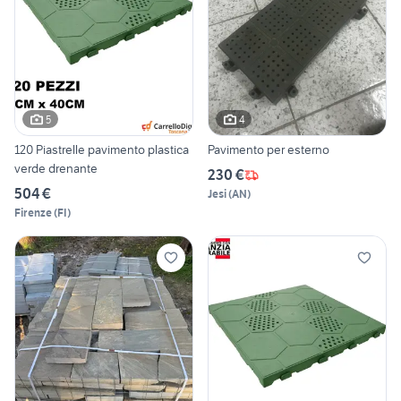
5
4
120 Piastrelle pavimento plastica
Pavimento per esterno
verde drenante
230 €
504 €
Jesi
(
AN
)
Firenze
(
FI
)