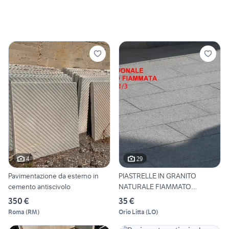
4
29
Pavimentazione da esterno in
PIASTRELLE IN GRANITO
cemento antiscivolo
NATURALE FIAMMATO
PAVIMENTO
350 €
35 €
Roma
(
RM
)
Orio Litta
(
LO
)