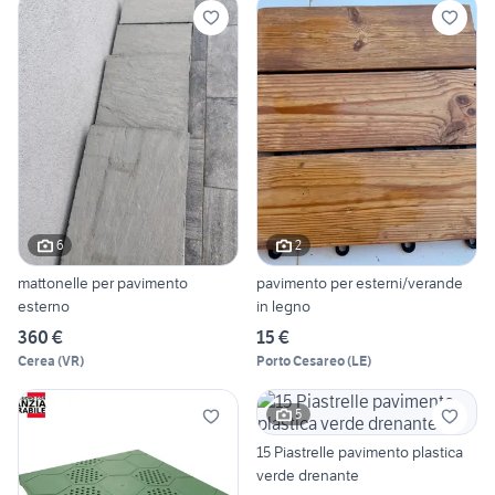
6
2
mattonelle per pavimento
pavimento per esterni/verande
esterno
in legno
360 €
15 €
Cerea
(
VR
)
Porto Cesareo
(
LE
)
5
15 Piastrelle pavimento plastica
verde drenante