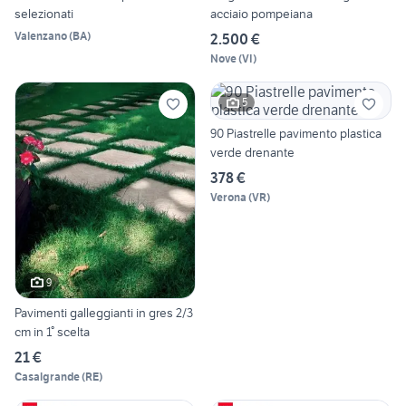
selezionati
acciaio pompeiana
Valenzano
(
BA
)
2.500 €
Nove
(
VI
)
5
90 Piastrelle pavimento plastica
verde drenante
378 €
Verona
(
VR
)
9
Pavimenti galleggianti in gres 2/3
cm in 1° scelta
21 €
Casalgrande
(
RE
)