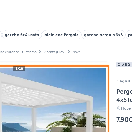
gazebo 6x4 usato
biciclette Pergola
gazebo pergola 3x3
p
no e fai da te
Veneto
Vicenza (Prov)
Nove
GIARDI
1/16
3 ago al
Pergo
4x5 l
Nove 
7.90