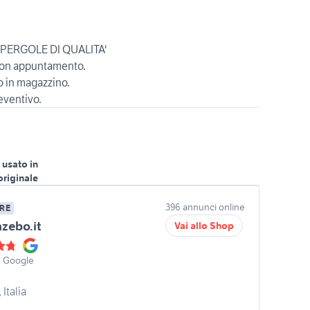
I PERGOLE DI QUALITA'
on appuntamento.
o in magazzino.
reventivo.
 usato in
originale
396 annunci online
RE
ebo.it
Vai allo Shop
u Google
Italia