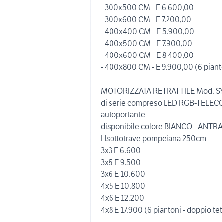
- 300x500 CM - E 6.600,00
- 300x600 CM - E 7.200,00
- 400x400 CM - E 5.900,00
- 400x500 CM - E 7.900,00
- 400x600 CM - E 8.400,00
- 400x800 CM - E 9.900,00 (6 piant
MOTORIZZATA RETRATTILE Mod. 
di serie compreso LED RGB-TEL
autoportante
disponibile colore BIANCO - ANTRA
Hsottotrave pompeiana 250cm
3x3 E 6.600
3x5 E 9.500
3x6 E 10.600
4x5 E 10.800
4x6 E 12.200
4x8 E 17.900 (6 piantoni - doppio tet