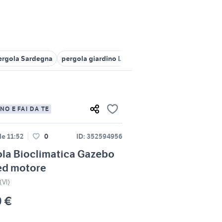
ergola Sardegna
pergola giardino Lazio
vendo pergola bioclima
NO E FAI DA TE
le 11:52
0
ID: 352594956
la Bioclimatica Gazebo
ed motore
(VI)
0 €