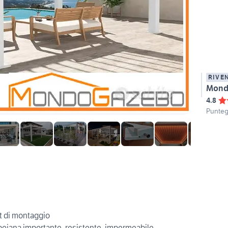
RIVE
Mond
4.8
Punteg
it di montaggio
peiana importante, resistente, impermeabile