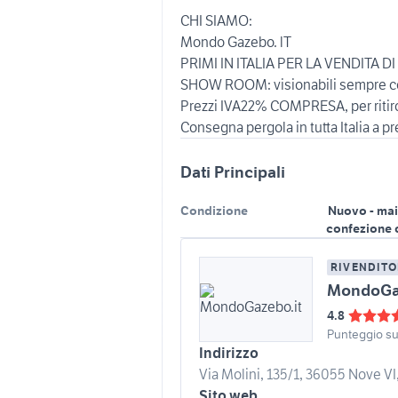
CHI SIAMO:
Mondo Gazebo. lT
PRIMI IN ITALIA PER LA VENDITA D
SHOW ROOM: visionabili sempre c
Prezzi IVA22% COMPRESA, per ritir
Consegna pergola in tutta Italia a p
Dati Principali
Condizione
Nuovo - mai
confezione 
RIVENDITO
MondoGaz
4.8
Punteggio s
Indirizzo
Via Molini, 135/1, 36055 Nove VI, 
Sito web