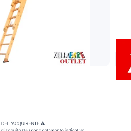
O DELL'ACQUIRENTE ⚠️
e di seguito (1€) sono solamente indicative.