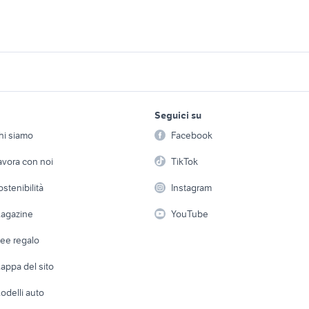
Giacche e giubbot
uminio
Vestiti e completi H&M uomo
donna
iardino
carretto in legno giardino
legno per giardino
lavoro e servizi
elettronica
per la casa e la
egno giardino
scala ferro giardino Piemonte
arredo giardino in l
Seguici su
person
Offerte di lavoro
Informatica
salotto giardino leg
hi siamo
Facebook
occiola giardino
hobby legno giardino
Arredam
arredamento
etto
Servizi
Console e Videogiochi
Casaling
avora con noi
TikTok
liatore kawasaki
forno a legna
mattoni vecchi di r
 a schiera
Candidati in cerca di
Audio/Video
Elettrod
0x5
ostenibilità
listoni wpc
Instagram
vendita orchidee sfi
lavoro
i
Fotografia
Giardino 
agazine
YouTube
Attrezzature di lavoro
Telefonia
Abbigli
dee regalo
Accesso
e altro
appa del sito
Tutto per
odelli auto