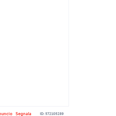
nuncio
Segnala
ID:
572105289