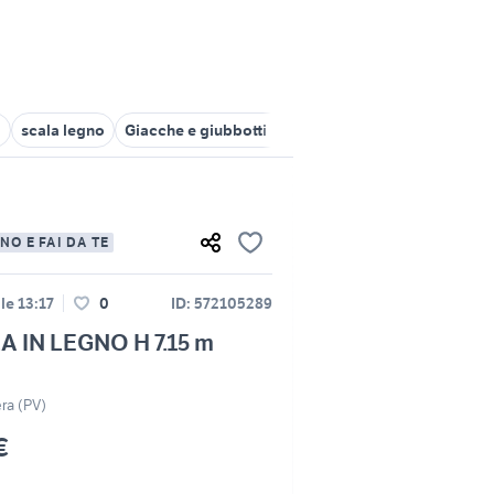
a
scala legno
Giacche e giubbotti H&M
mantella pioggia bam
NO E FAI DA TE
lle 13:17
0
ID: 572105289
A IN LEGNO H 7.15 m
ra (PV)
€