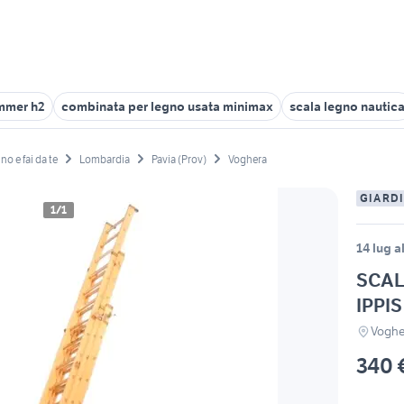
mmer h2
combinata per legno usata minimax
scala legno nautic
no e fai da te
Lombardia
Pavia (Prov)
Voghera
GIARDI
1/1
14 lug a
SCAL
IPPIS
Voghe
340 