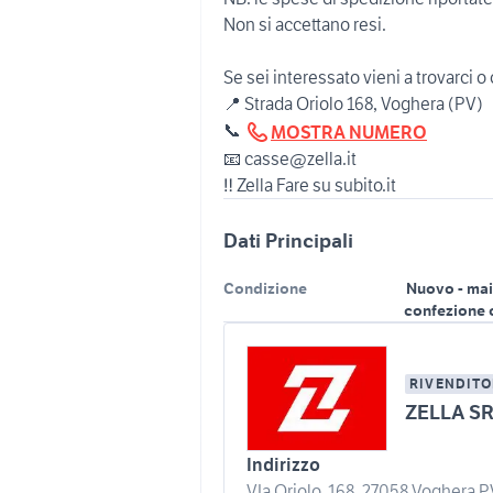
Non si accettano resi.
Se sei interessato vieni a trovarci o 
📍 Strada Oriolo 168, Voghera (PV)
📞
MOSTRA NUMERO
📧 casse@zella.it
‼️ Zella Fare su subito.it
Dati Principali
Condizione
Nuovo - mai
confezione 
RIVENDITO
ZELLA S
Indirizzo
VIa Oriolo, 168, 27058 Voghera PV,