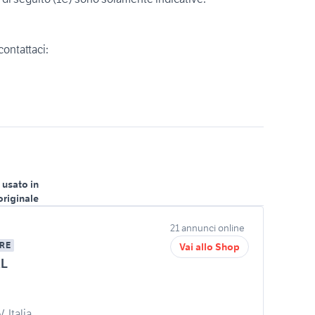
contattaci:
 usato in
originale
21 annunci online
RE
Vai allo Shop
RL
 Italia