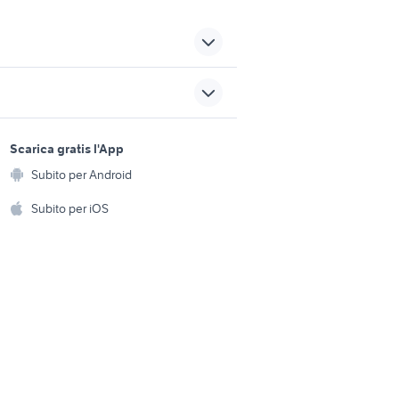
ti H&M
Pantaloni e jeans H&M
salotto da giardino in legno
sports e hobby
egno
carrello legno giardino
a
Scarica gratis l'App
Animali
no
listoni legno per esterno
Subito per Android
ento e
giardino
Accessori per animali
hi
Subito per iOS
ecupero
gazebo
Musica e Film
omestici
orite
pressatrice
Libri e Riviste
e Fai da te
Strumenti Musicali
amento e
ri
Sports
 i bambini
Biciclette
Collezionismo