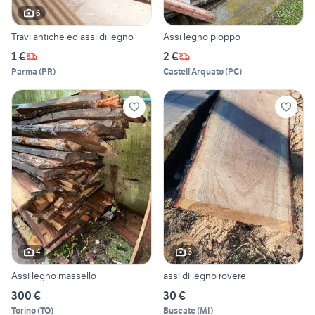
6
Travi antiche ed assi di legno
Assi legno pioppo
1 €
2 €
Parma
(
PR
)
Castell'Arquato
(
PC
)
4
3
Assi legno massello
assi di legno rovere
300 €
30 €
Torino
(
TO
)
Buscate
(
MI
)