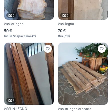
6
6
Assi di legno
Assi legno
50 €
70 €
Incisa Scapaccino
(
AT
)
Bra
(
CN
)
4
ASSI IN LEGNO
Assi in legno di acacia