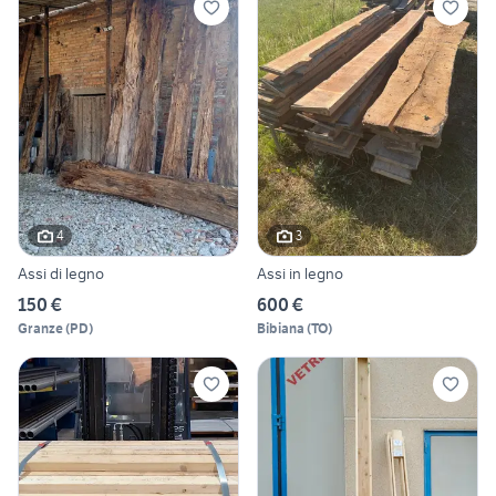
4
3
Assi di legno
Assi in legno
150 €
600 €
Granze
(
PD
)
Bibiana
(
TO
)