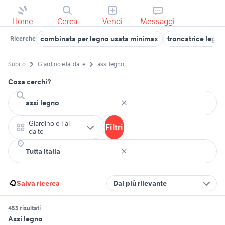
Home
Cerca
Vendi
Messaggi
combinata per legno usata minimax
troncatrice legno
Ricerche
Subito
Giardino e fai da te
assi legno
Cosa cerchi?
Giardino e Fai
Filtri
da te
Salva ricerca
Dal più rilevante
453 risultati
Assi legno