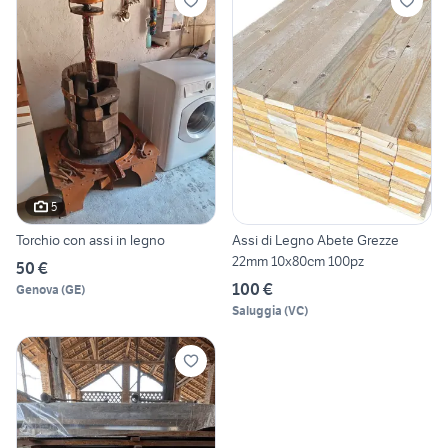
5
Torchio con assi in legno
Assi di Legno Abete Grezze
22mm 10x80cm 100pz
50 €
100 €
Genova
(
GE
)
Saluggia
(
VC
)