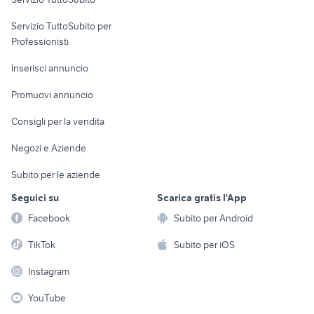
elettronica
per la casa e la
sports e hobby
Servizio TuttoSubito per
persona
Informatica
Animali
Professionisti
Arredamento e
Console e
Accessori per
Casalinghi
Inserisci annuncio
Videogiochi
animali
Elettrodomestici
Promuovi annuncio
Audio/Video
Musica e Film
Giardino e Fai da te
Consigli per la vendita
Fotografia
Libri e Riviste
Abbigliamento e
Negozi e Aziende
Telefonia
Strumenti Musicali
Accessori
Subito per le aziende
Sports
Tutto per i bambini
Seguici su
Scarica gratis l'App
Biciclette
Facebook
Subito per Android
Collezionismo
TikTok
Subito per iOS
Instagram
YouTube