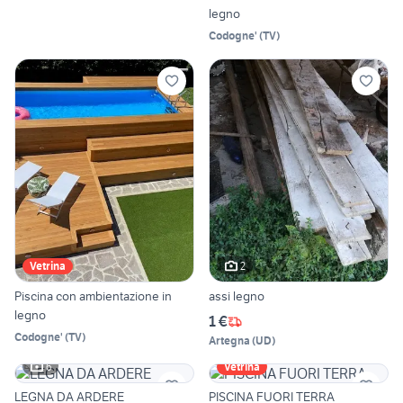
legno
Codogne'
(
TV
)
2
Vetrina
Piscina con ambientazione in
assi legno
legno
1 €
Codogne'
(
TV
)
Artegna
(
UD
)
6
Vetrina
LEGNA DA ARDERE
PISCINA FUORI TERRA