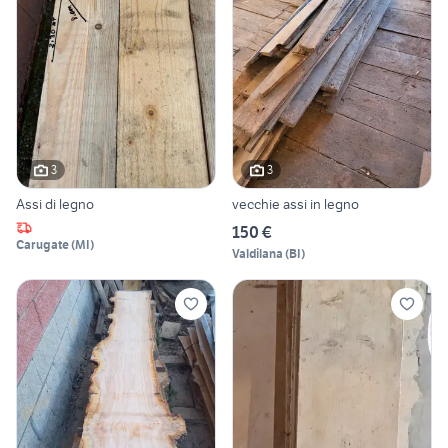
3
3
Assi di legno
vecchie assi in legno
150 €
Carugate
(
MI
)
Valdilana
(
BI
)