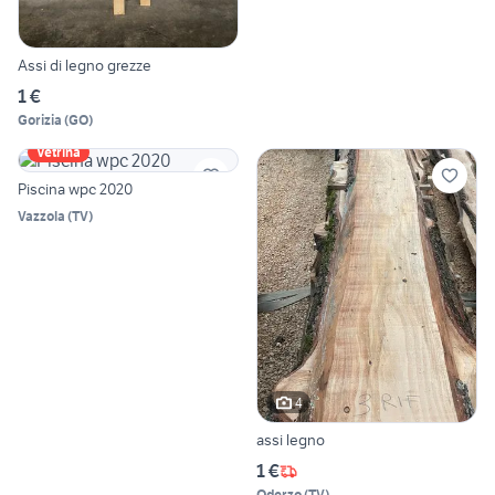
Assi di legno grezze
1 €
Gorizia
(
GO
)
Vetrina
Piscina wpc 2020
Vazzola
(
TV
)
4
assi legno
1 €
Oderzo
(
TV
)