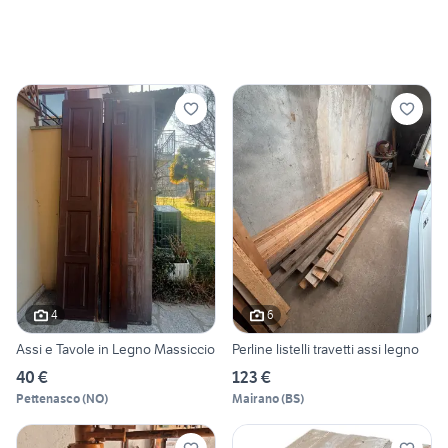
4
6
Assi e Tavole in Legno Massiccio
Perline listelli travetti assi legno
40 €
123 €
Pettenasco
(
NO
)
Mairano
(
BS
)