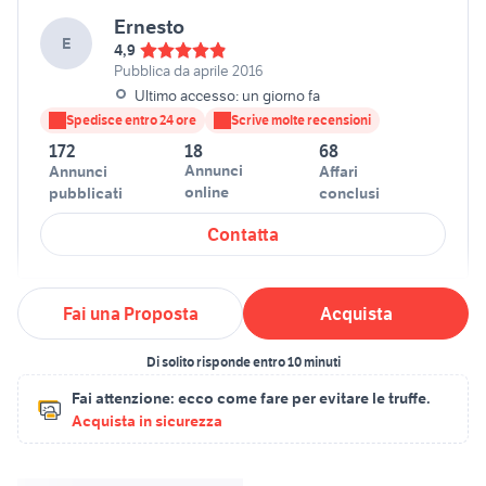
Ernesto
E
4,9
Pubblica da aprile 2016
Ultimo accesso: un giorno fa
Spedisce entro 24 ore
Scrive molte recensioni
172
18
68
Annunci
Annunci
Affari
online
pubblicati
conclusi
Contatta
Fai una Proposta
Acquista
Di solito risponde entro 10 minuti
Fai attenzione:
ecco come fare per evitare le truffe.
Acquista in sicurezza