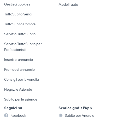
altro
Gestisci cookies
Modelli auto
setter animali Veneto
allevamenti rottweiler veneto
Case vacanza
cuccioli bassotto animali
barboncino toy nero
TuttoSubito Vendi
galline animali Salerno provincia
specialized turbo levo usata
Uffici e Locali
TuttoSubito Compra
commerciali
cocker
jack russell animali
Servizio TuttoSubito
elettronica
per la casa e la
sports e hobby
Servizio TuttoSubito per
persona
Informatica
Animali
Professionisti
Arredamento e
Console e
Accessori per
Casalinghi
Inserisci annuncio
Videogiochi
animali
Elettrodomestici
Promuovi annuncio
Audio/Video
Musica e Film
Giardino e Fai da te
Consigli per la vendita
Fotografia
Libri e Riviste
Abbigliamento e
Negozi e Aziende
Telefonia
Strumenti Musicali
Accessori
Subito per le aziende
Sports
Tutto per i bambini
Seguici su
Scarica gratis l'App
Biciclette
Facebook
Subito per Android