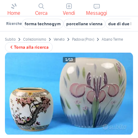
Home
Cerca
Vendi
Messaggi
forma technogym
porcellane vienna
due di due libr
Ricerche
Subito
Collezionismo
Veneto
Padova (Prov)
Abano Terme
Torna alla ricerca
1/13