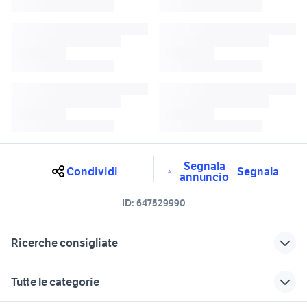
Segnala
Condividi
Segnala
annuncio
ID:
647529990
Ricerche consigliate
aprilia tuareg
aprilia tuareg Lazio
Tutte le categorie
aprilia tuareg rally
tuareg elettrodomestici