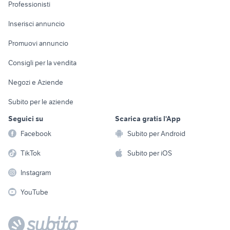
Informatica
Animali
Professionisti
Arredamento e
Console e
Accessori per
Casalinghi
Inserisci annuncio
Videogiochi
animali
Elettrodomestici
Promuovi annuncio
Audio/Video
Musica e Film
Giardino e Fai da te
Consigli per la vendita
Fotografia
Libri e Riviste
Abbigliamento e
Negozi e Aziende
Telefonia
Strumenti Musicali
Accessori
Subito per le aziende
Sports
Tutto per i bambini
Seguici su
Scarica gratis l'App
Biciclette
Facebook
Subito per Android
Collezionismo
TikTok
Subito per iOS
Instagram
YouTube