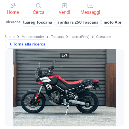
Home
Cerca
Vendi
Messaggi
tuareg Toscana
aprilia rs 250 Toscana
moto Aprilia 
Ricerche
Subito
Moto e scooter
Toscana
Lucca (Prov)
Camaiore
Torna alla ricerca
1/7