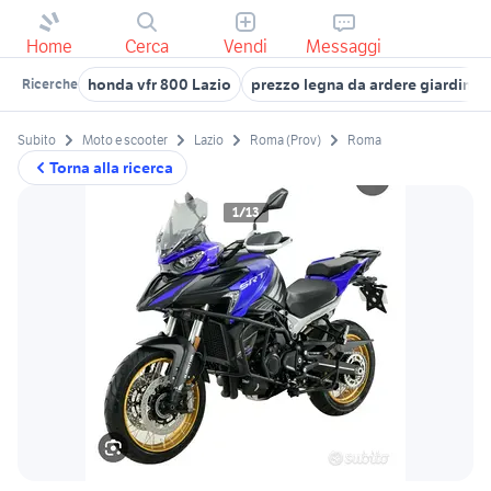
Home
Cerca
Vendi
Messaggi
honda vfr 800 Lazio
prezzo legna da ardere giardino 
Ricerche
Subito
Moto e scooter
Lazio
Roma (Prov)
Roma
Torna alla ricerca
1/13