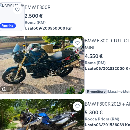
BMW F800R
2.500 €
Roma
(
RM
)
Vetrina
Usato
09/2009
60000 Km
BMW F 800 R TUTTO 
MINI
4.550 €
Roma
(
RM
)
Usato
05/2018
32000 K
10
Rivenditore
Massimo Mot
BMW F800R 2015 + Akr
5.300 €
Rocca Priora
(
RM
)
Usato
03/2015
36089 K