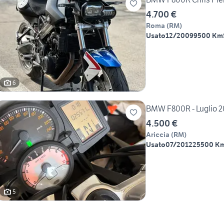
4.700 €
Roma
(
RM
)
Usato
12/2009
9500 Km
6
BMW F800R - Luglio 20
4.500 €
Ariccia
(
RM
)
Usato
07/2012
25500 K
5