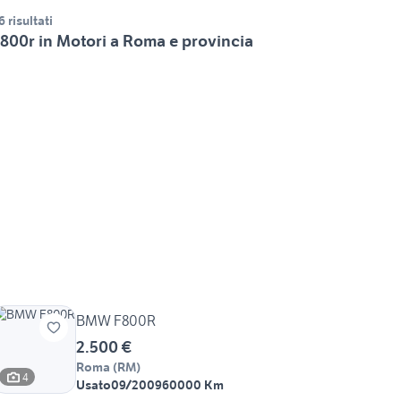
6 risultati
800r in Motori a Roma e provincia
BMW F800R
2.500 €
Roma
(
RM
)
4
Usato
09/2009
60000 Km