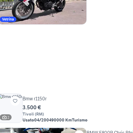
Vetrina
Bmw r1150r
3.500 €
Tivoli
(
RM
)
2
Usato
04/2004
90000 Km
Turismo
BMW F800R Chris Pfei