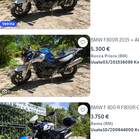
Vetrina
BMW F800R 2015 + Akr
5.300 €
Rocca Priora
(
RM
)
Usato
03/2015
36089 K
6
BMW F 800 R F800R Chr
3.750 €
Roma
(
RM
)
Usato
10/2009
44000 K