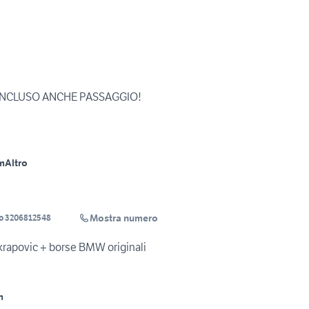
INCLUSO ANCHE PASSAGGIO!
m
Altro
Mostra numero
o 3206812548
apovic + borse BMW originali
m