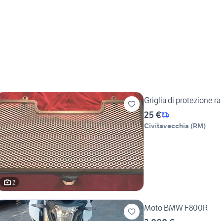
Griglia di protezione
25 €
Civitavecchia
(
RM
)
2
Moto BMW F800R