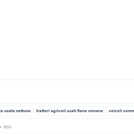
to usate nettuno
trattori agricoli usati fiano romano
veicoli comme
f800r