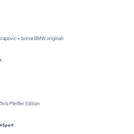
apovic + borse BMW originali
m
is Pfeiffer Edition
m
Sport