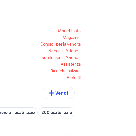
Modelli auto
Magazine
Consigli per la vendita
Negozi e Aziende
Subito per le Aziende
Assistenza
Ricerche salvate
Preferiti
Vendi
rciali usati lazio
l200 usato lazio
macchina elettrica auto Lazi