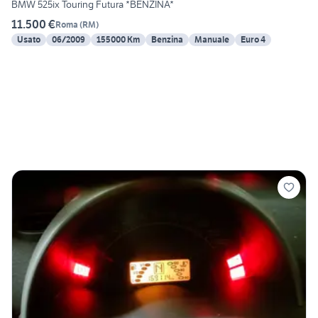
BMW 525ix Touring Futura *BENZINA*
11.500 €
Roma
(
RM
)
Usato
06/2009
155000 Km
Benzina
Manuale
Euro 4