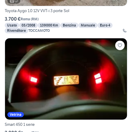
17
Toyota Aygo 1.0 12V VVT-i 3 porte Sol
3.700 €
Roma
(
RM
)
Usato
03/2008
139000 Km
Benzina
Manuale
Euro 4
Rivenditore
TOCCAMOTO
Vetrina
Smart 450 1 serie