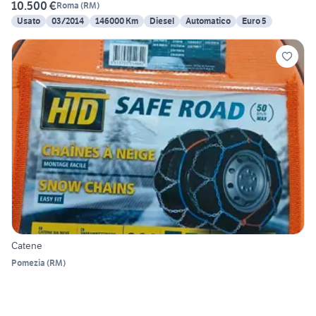
10.500 €
Roma
(
RM
)
Usato
03/2014
146000 Km
Diesel
Automatico
Euro 5
Catene
Pomezia
(
RM
)