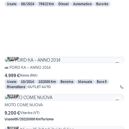
Usato
08/2024
79822 Km
Diesel
Automatico
Euro 6e
8
🚗 FORD KA – ANNO 2014
4.999 €
Roma
(
RM
)
Usato
10/2014
102000 Km
Benzina
Manuale
Euro 5
Rivenditore
OUTLET AUTO
6
MOTO COME NUOVA
9.200 €
Viterbo
(
VT
)
Usato
05/2021
5000 Km
Turismo
5