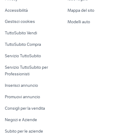
Caravan e Camper
Accessibilità
Mappa del sito
Loft, mansarde e
Veicoli commerciali
altro
Gestisci cookies
Modelli auto
Case vacanza
TuttoSubito Vendi
Uffici e Locali
TuttoSubito Compra
commerciali
Servizio TuttoSubito
elettronica
per la casa e la
sports e hobby
Servizio TuttoSubito per
persona
Informatica
Animali
Professionisti
Arredamento e
Console e
Accessori per
Casalinghi
Inserisci annuncio
Videogiochi
animali
Elettrodomestici
Promuovi annuncio
Audio/Video
Musica e Film
Giardino e Fai da te
Consigli per la vendita
Fotografia
Libri e Riviste
Abbigliamento e
Negozi e Aziende
Telefonia
Strumenti Musicali
Accessori
Subito per le aziende
Sports