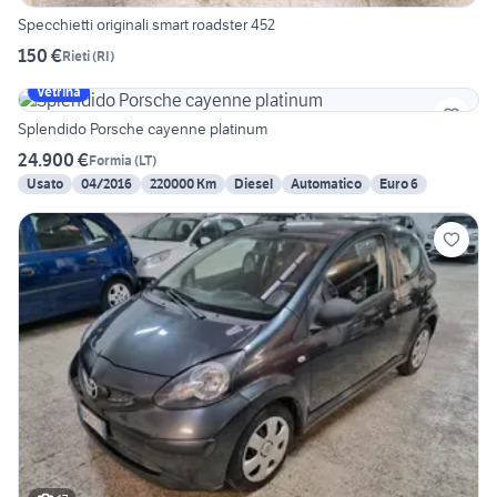
Specchietti originali smart roadster 452
150 €
Rieti
(
RI
)
Vetrina
Splendido Porsche cayenne platinum
24.900 €
Formia
(
LT
)
Usato
04/2016
220000 Km
Diesel
Automatico
Euro 6