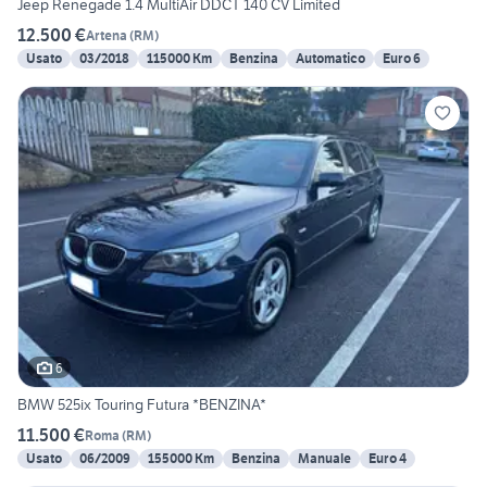
Jeep Renegade 1.4 MultiAir DDCT 140 CV Limited
12.500 €
Artena
(
RM
)
Usato
03/2018
115000 Km
Benzina
Automatico
Euro 6
6
BMW 525ix Touring Futura *BENZINA*
11.500 €
Roma
(
RM
)
Usato
06/2009
155000 Km
Benzina
Manuale
Euro 4