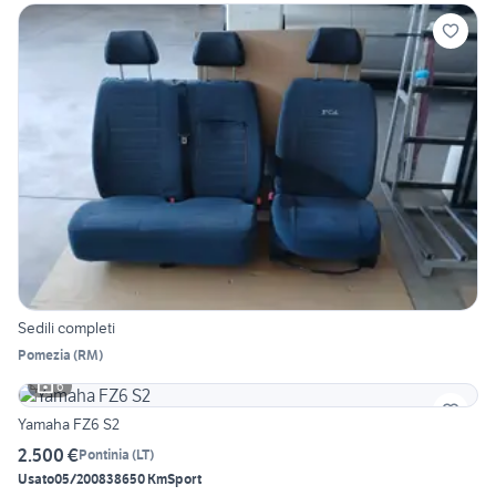
Sedili completi
Pomezia
(
RM
)
6
Yamaha FZ6 S2
2.500 €
Pontinia
(
LT
)
Usato
05/2008
38650 Km
Sport