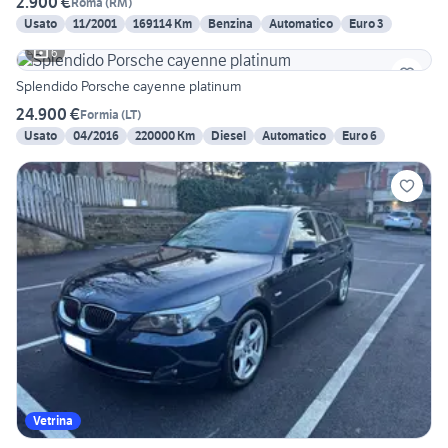
2.900 €
Roma
(
RM
)
Usato
11/2001
169114 Km
Benzina
Automatico
Euro 3
6
Splendido Porsche cayenne platinum
24.900 €
Formia
(
LT
)
Usato
04/2016
220000 Km
Diesel
Automatico
Euro 6
Vetrina