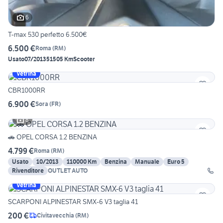
6
T-max 530 perfetto 6.500€
6.500 €
Roma
(
RM
)
Usato
07/2013
51505 Km
Scooter
Vetrina
CBR1000RR
6.900 €
Sora
(
FR
)
8
🚗 OPEL CORSA 1.2 BENZINA
4.799 €
Roma
(
RM
)
Usato
10/2013
110000 Km
Benzina
Manuale
Euro 5
Rivenditore
OUTLET AUTO
Vetrina
SCARPONI ALPINESTAR SMX-6 V3 taglia 41
200 €
Civitavecchia
(
RM
)