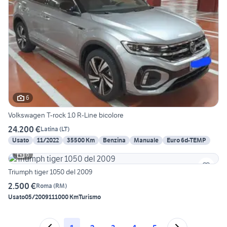
6
Volkswagen T-rock 1.0 R-Line bicolore
24.200 €
Latina
(
LT
)
Usato
11/2022
35500 Km
Benzina
Manuale
Euro 6d-TEMP
6
Triumph tiger 1050 del 2009
2.500 €
Roma
(
RM
)
Usato
05/2009
111000 Km
Turismo