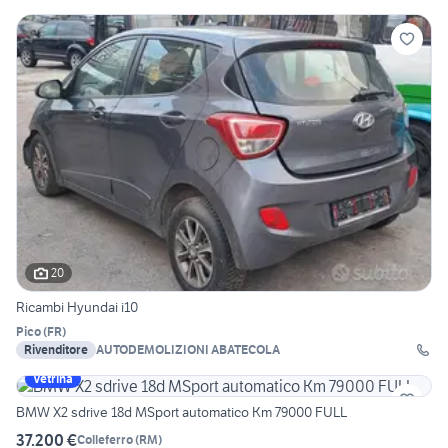
20
Ricambi Hyundai i10
Pico
(
FR
)
Rivenditore
AUTODEMOLIZIONI ABATECOLA
Vetrina
BMW X2 sdrive 18d MSport automatico Km 79000 FULL
37.200 €
Colleferro
(
RM
)