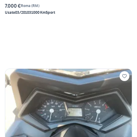
7.000 €
Roma
(
RM
)
Usato
03/2010
31000 Km
Sport