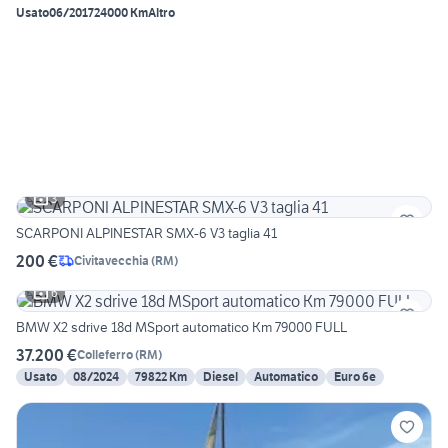
Usato
06/2017
24000 Km
Altro
3
SCARPONI ALPINESTAR SMX-6 V3 taglia 41
200 €
Civitavecchia
(
RM
)
6
BMW X2 sdrive 18d MSport automatico Km 79000 FULL
37.200 €
Colleferro
(
RM
)
Usato
08/2024
79822 Km
Diesel
Automatico
Euro 6e