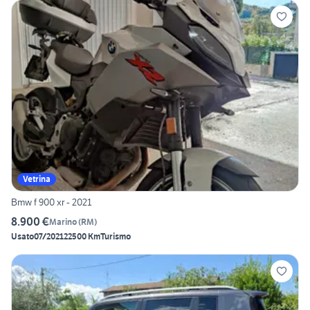
Vetrina
Bmw f 900 xr - 2021
8.900 €
Marino
(
RM
)
Usato
07/2021
22500 Km
Turismo