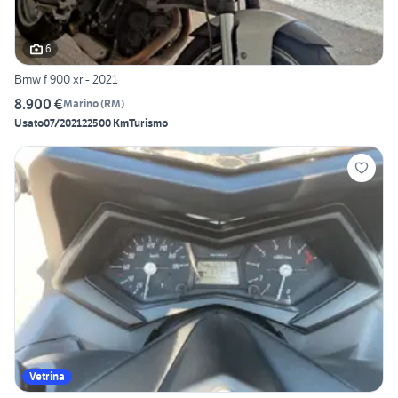
6
Bmw f 900 xr - 2021
8.900 €
Marino
(
RM
)
Usato
07/2021
22500 Km
Turismo
Vetrina