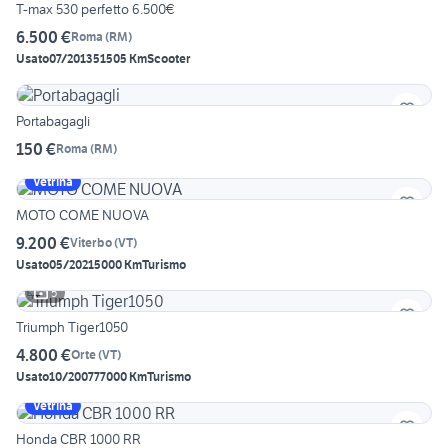
T-max 530 perfetto 6.500€
6.500 €
Roma
(
RM
)
Usato
07/2013
51505 Km
Scooter
Portabagagli
150 €
Roma
(
RM
)
Vetrina
MOTO COME NUOVA
9.200 €
Viterbo
(
VT
)
Usato
05/2021
5000 Km
Turismo
5
Triumph Tiger1050
4.800 €
Orte
(
VT
)
Usato
10/2007
77000 Km
Turismo
Vetrina
Honda CBR 1000 RR