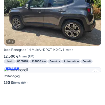
6
Jeep Renegade 1.4 MultiAir DDCT 140 CV Limited
12.500 €
Artena
(
RM
)
Usato
03/2018
115000 Km
Benzina
Automatico
Euro 6
Vetrina
Portabagagli
150 €
Roma
(
RM
)