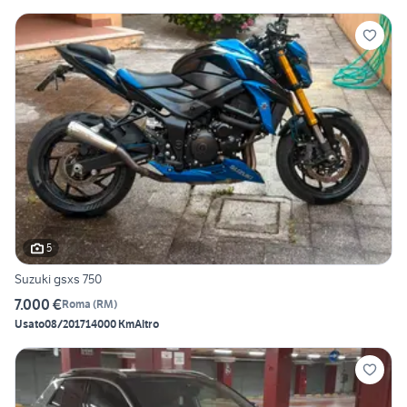
5
Suzuki gsxs 750
7.000 €
Roma
(
RM
)
Usato
08/2017
14000 Km
Altro