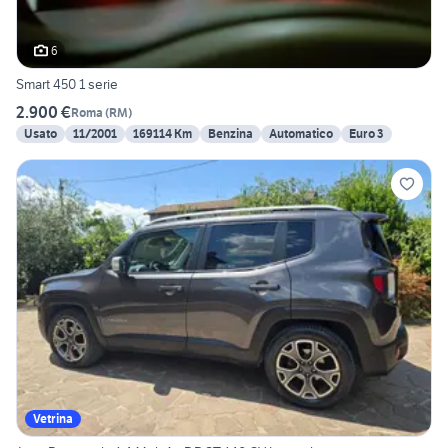
6
Smart 450 1 serie
2.900 €
Roma
(
RM
)
Usato
11/2001
169114 Km
Benzina
Automatico
Euro 3
Vetrina