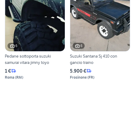
6
6
Pedane sottoporta suzuki
Suzuki Santana Sj 410 con
samurai vitara jimny toyo
gancio traino
1 €
5.900 €
Roma
(
RM
)
Frosinone
(
FR
)