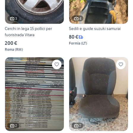
3
4
Cerchi in lega 15 pollici per
Sedili e guide suzuki samurai
fuoristrada Vitara
80 €
200 €
Formia
(
LT
)
Roma
(
RM
)
2
2