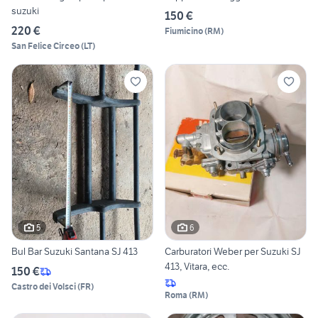
suzuki
150 €
220 €
Fiumicino
(
RM
)
San Felice Circeo
(
LT
)
5
6
Bul Bar Suzuki Santana SJ 413
Carburatori Weber per Suzuki SJ
413, Vitara, ecc.
150 €
Castro dei Volsci
(
FR
)
Roma
(
RM
)