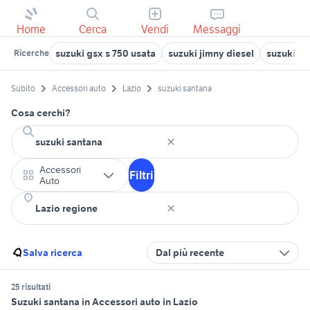
Home
Cerca
Vendi
Messaggi
suzuki gsx s 750 usata
suzuki jimny diesel
suzuki ji
Ricerche
Subito
Accessori auto
Lazio
suzuki santana
Cosa cerchi?
Accessori
Filtri
Auto
Salva ricerca
Dal più recente
25 risultati
Suzuki santana in Accessori auto in Lazio