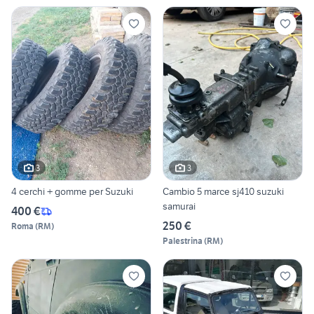
3
3
4 cerchi + gomme per Suzuki
Cambio 5 marce sj410 suzuki
samurai
400 €
250 €
Roma
(
RM
)
Palestrina
(
RM
)