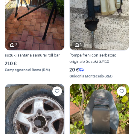
2
3
suzuki santana samurai roll bar
Pompa freni con serbatoio
originale Suzuki SJ410
210 €
20 €
Campagnano di Roma
(
RM
)
Guidonia Montecelio
(
RM
)