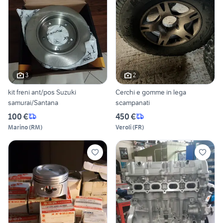
3
2
kit freni ant/pos Suzuki
Cerchi e gomme in lega
samurai/Santana
scampanati
100 €
450 €
Marino
(
RM
)
Veroli
(
FR
)