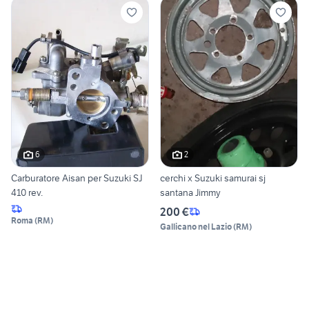
6
2
Carburatore Aisan per Suzuki SJ
cerchi x Suzuki samurai sj
410 rev.
santana Jimmy
200 €
Roma
(
RM
)
Gallicano nel Lazio
(
RM
)