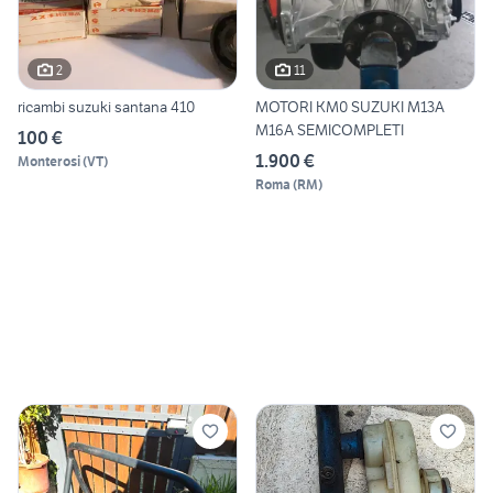
2
11
ricambi suzuki santana 410
MOTORI KM0 SUZUKI M13A
M16A SEMICOMPLETI
100 €
1.900 €
Monterosi
(
VT
)
Roma
(
RM
)