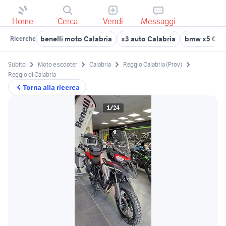
Home
Cerca
Vendi
Messaggi
benelli moto Calabria
x3 auto Calabria
bmw x5 Cala
Ricerche
Subito
Moto e scooter
Calabria
Reggio Calabria (Prov)
Reggio di Calabria
Torna alla ricerca
1/24