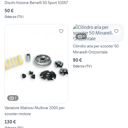
Dischi frizione Benelli 50 Sport S1057
50 €
Oderzo
(
TV
)
4
Cilindro aria per scooter 50
Minarelli Orizzontale
90 €
Oderzo
(
TV
)
3
Variatore Malossi Multivar 2000 per
scooter motore
130 €
Oderzo
(
TV
)