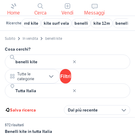
Home
Cerca
Vendi
Messaggi
rrd kite
kite surf vela
benelli
kite 12m
benelli 12
Ricerche
Subito
In vendita
benelli kite
Cosa cerchi?
Tutte le
Filtri
categorie
Salva ricerca
Dal più recente
572 risultati
Benelli kite in tutta Italia