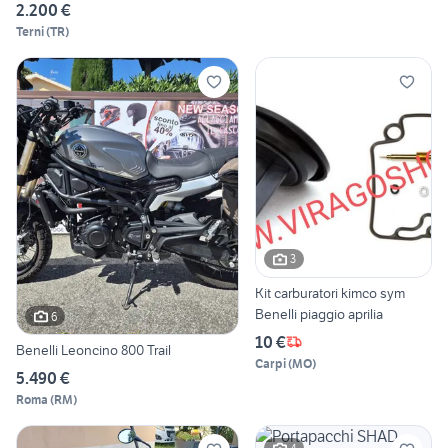
2.200 €
Terni
(
TR
)
3
Kit carburatori kimco sym
Benelli piaggio aprilia
6
10 €
Benelli Leoncino 800 Trail
Carpi
(
MO
)
5.490 €
Roma
(
RM
)