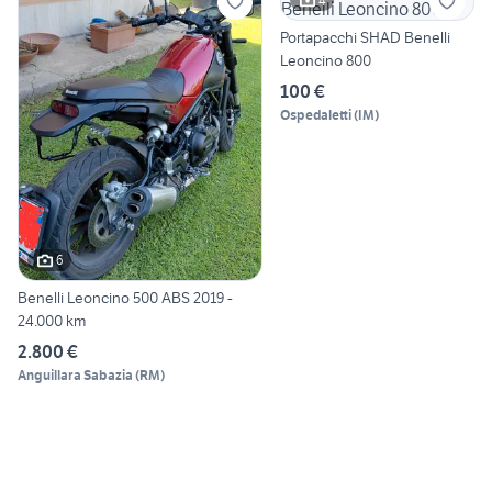
4
Portapacchi SHAD Benelli
Leoncino 800
100 €
Ospedaletti
(
IM
)
6
Benelli Leoncino 500 ABS 2019 -
24.000 km
2.800 €
Anguillara Sabazia
(
RM
)