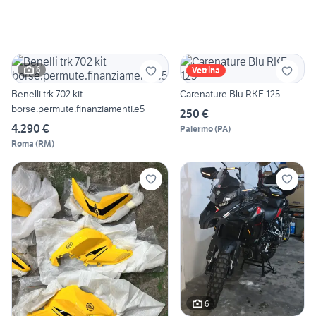
6
Vetrina
Benelli trk 702 kit
Carenature Blu RKF 125
borse.permute.finanziamenti.e5
250 €
4.290 €
Palermo
(
PA
)
Roma
(
RM
)
6