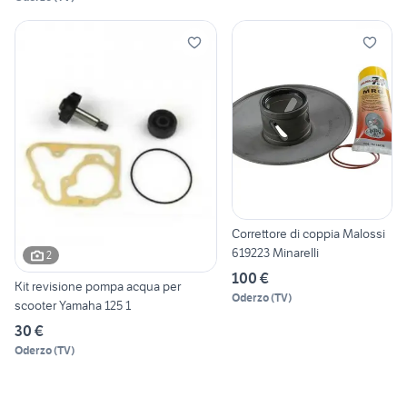
Correttore di coppia Malossi
619223 Minarelli
2
100 €
Kit revisione pompa acqua per
Oderzo
(
TV
)
scooter Yamaha 125 1
30 €
Oderzo
(
TV
)