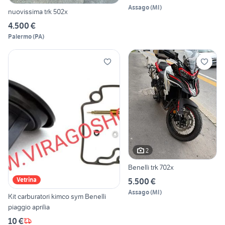
Assago
(
MI
)
nuovissima trk 502x
4.500 €
Palermo
(
PA
)
2
Benelli trk 702x
Vetrina
5.500 €
Assago
(
MI
)
Kit carburatori kimco sym Benelli
piaggio aprilia
10 €