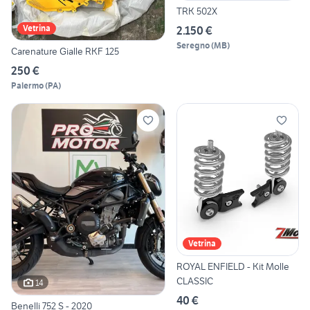
TRK 502X
Vetrina
2.150 €
Seregno
(
MB
)
Carenature Gialle RKF 125
250 €
Palermo
(
PA
)
Vetrina
ROYAL ENFIELD - Kit Molle
CLASSIC
14
40 €
Benelli 752 S - 2020