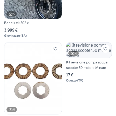
5
Benelli trk 502 x
3.999 €
Giovinazzo
(
BA
)
4
Kit revisione pompa acqua
scooter 50 motore Minare
17 €
Oderzo
(
TV
)
6