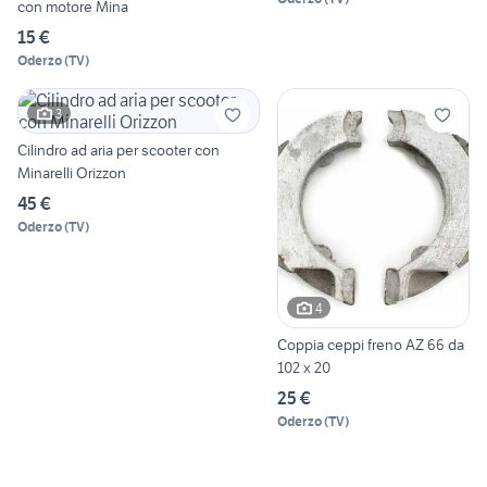
con motore Mina
15 €
Oderzo
(
TV
)
3
Cilindro ad aria per scooter con
Minarelli Orizzon
45 €
Oderzo
(
TV
)
4
Coppia ceppi freno AZ 66 da
102 x 20
25 €
Oderzo
(
TV
)