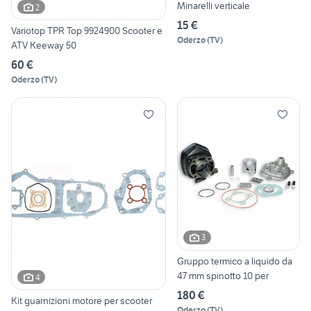
Minarelli verticale
2
15 €
Variotop TPR Top 9924900 Scooter e
Oderzo
(
TV
)
ATV Keeway 50
60 €
Oderzo
(
TV
)
3
Gruppo termico a liquido da
47 mm spinotto 10 per
4
180 €
Kit guarnizioni motore per scooter
Oderzo
(
TV
)