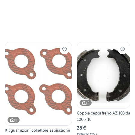
4
Coppia ceppi freno AZ 103 da
100 x 16
3
25 €
Kit guarnizioni collettore aspirazione
Oderzo
(
TV
)