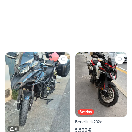
Vetrina
Benelli trk 702x
6
5.500 €