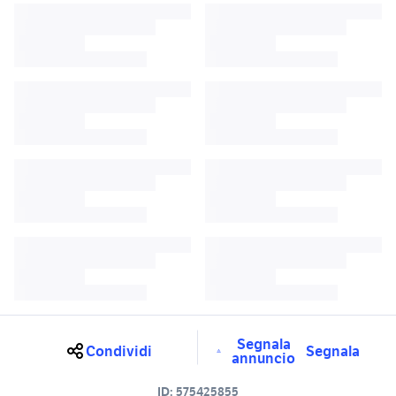
Segnala
Condividi
Segnala
annuncio
ID:
575425855