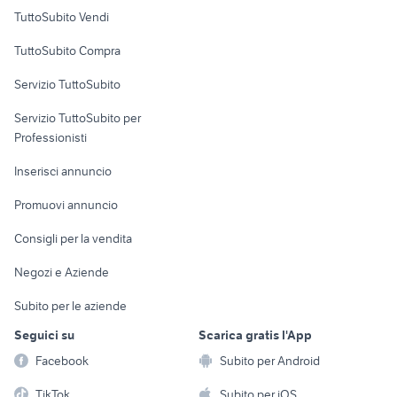
Case vacanza
TuttoSubito Vendi
quad 250
cafe racer usate
Uffici e Locali
moto usate sanremo
moto usate viterbo
TuttoSubito Compra
commerciali
Servizio TuttoSubito
elettronica
per la casa e la
sports e hobby
Servizio TuttoSubito per
persona
Informatica
Animali
Professionisti
Arredamento e
Console e
Accessori per
Casalinghi
Inserisci annuncio
Videogiochi
animali
Elettrodomestici
Promuovi annuncio
Audio/Video
Musica e Film
Giardino e Fai da te
Consigli per la vendita
Fotografia
Libri e Riviste
Abbigliamento e
Negozi e Aziende
Telefonia
Strumenti Musicali
Accessori
Subito per le aziende
Sports
Tutto per i bambini
Seguici su
Scarica gratis l'App
Biciclette
Facebook
Subito per Android
Collezionismo
TikTok
Subito per iOS