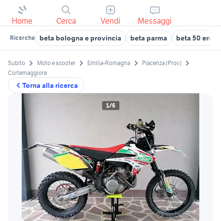
Home
Cerca
Vendi
Messaggi
beta bologna e provincia
beta parma
beta 50 endu
Ricerche
Subito
Moto e scooter
Emilia-Romagna
Piacenza (Prov)
Cortemaggiore
Torna alla ricerca
1/6