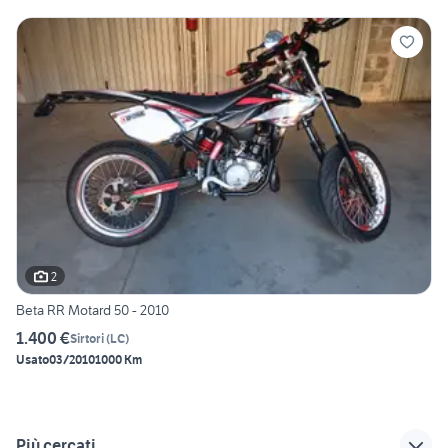
2
Beta RR Motard 50 - 2010
1.400 €
Sirtori
(
LC
)
Usato
03/2010
1000 Km
Più cercati