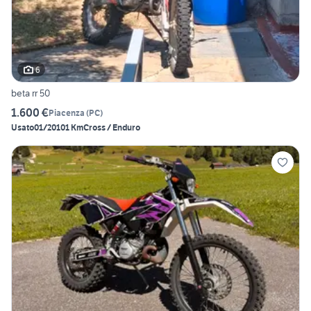
6
beta rr 50
1.600 €
Piacenza
(
PC
)
Usato
01/2010
1 Km
Cross / Enduro