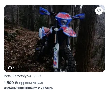
2
Beta RR factory 50 - 2010
1.500 €
Faggeto Lario
(
CO
)
Usato
01/2010
100 Km
Cross / Enduro