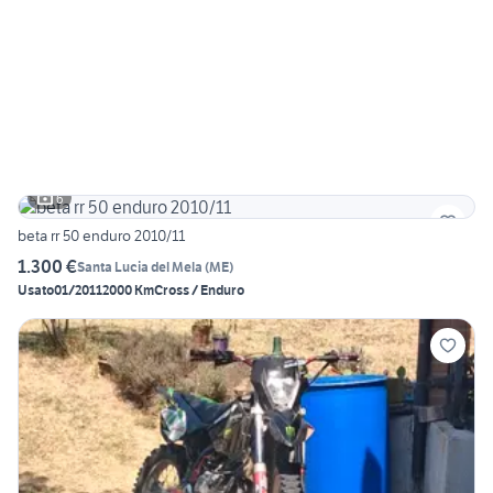
6
beta rr 50 enduro 2010/11
1.300 €
Santa Lucia del Mela
(
ME
)
Usato
01/2011
2000 Km
Cross / Enduro