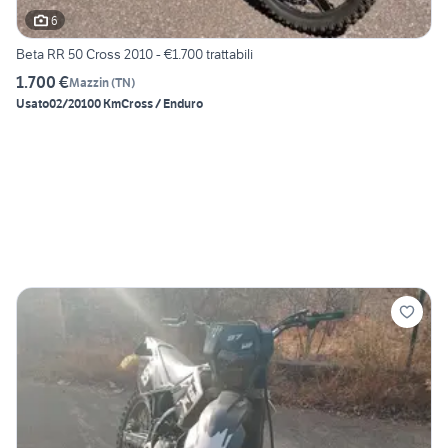
6
Beta RR 50 Cross 2010 - €1.700 trattabili
1.700 €
Mazzin
(
TN
)
Usato
02/2010
0 Km
Cross / Enduro