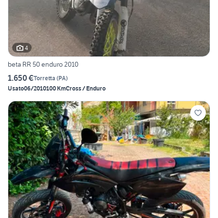
4
beta RR 50 enduro 2010
1.650 €
Torretta
(
PA
)
Usato
06/2010
100 Km
Cross / Enduro