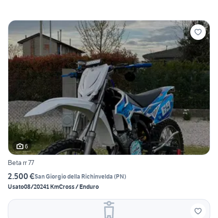
6
Beta rr 77
2.500 €
San Giorgio della Richinvelda
(
PN
)
Usato
08/2024
1 Km
Cross / Enduro