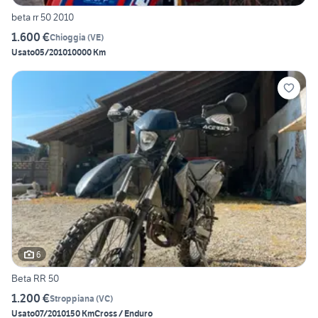
beta rr 50 2010
1.600 €
Chioggia
(
VE
)
Usato
05/2010
10000 Km
6
Beta RR 50
1.200 €
Stroppiana
(
VC
)
Usato
07/2010
150 Km
Cross / Enduro