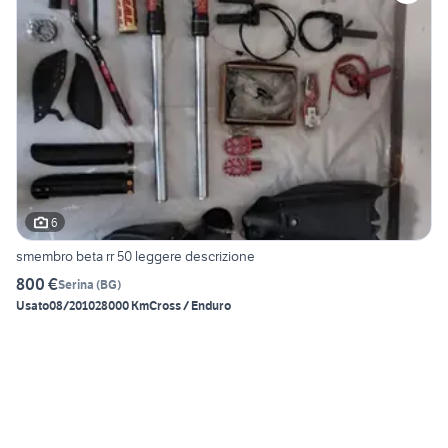
6
smembro beta rr 50 leggere descrizione
800 €
Serina
(
BG
)
Usato
08/2010
28000 Km
Cross / Enduro