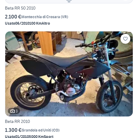
Beta RR 50 2010
2.100 €
Montecchia di Crosara
(
VR
)
Usato
06/2010
100 Km
Altro
3
Beta RR 2010
1.300 €
Grandola ed Uniti
(
CO
)
Usato
01/2010
5000 Km
Sport