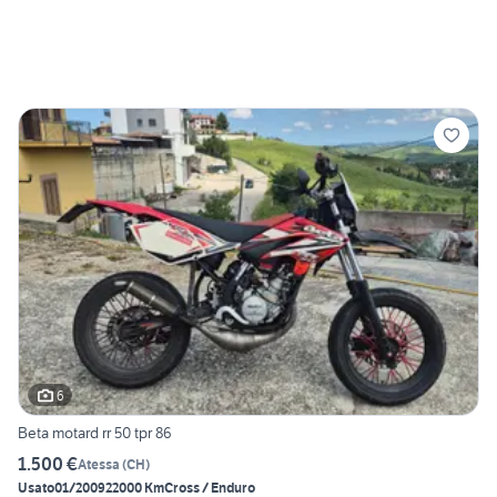
6
Beta motard rr 50 tpr 86
1.500 €
Atessa
(
CH
)
Usato
01/2009
22000 Km
Cross / Enduro