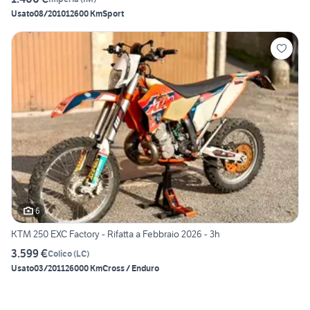
Usato
08/2010
12600 Km
Sport
6
KTM 250 EXC Factory - Rifatta a Febbraio 2026 - 3h
3.599 €
Colico
(
LC
)
Usato
03/2011
26000 Km
Cross / Enduro