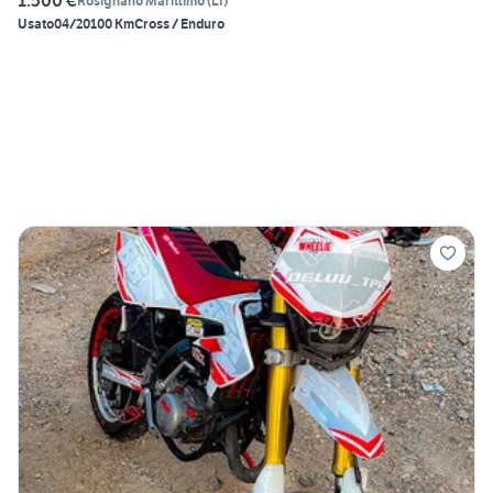
1.500 €
Rosignano Marittimo
(
LI
)
Usato
04/2010
0 Km
Cross / Enduro