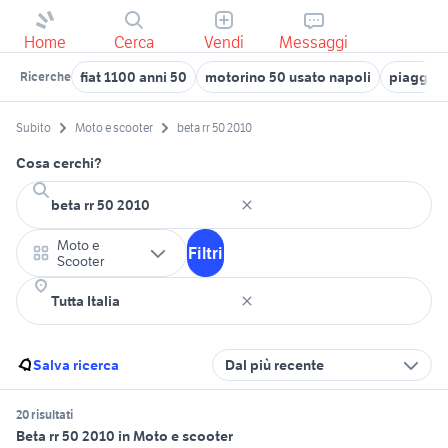
Home
Cerca
Vendi
Messaggi
fiat 1100 anni 50
motorino 50 usato napoli
piaggio 
Ricerche
Subito
Moto e scooter
beta rr 50 2010
Cosa cerchi?
Moto e
Filtri
Scooter
Salva ricerca
Dal più recente
20 risultati
Beta rr 50 2010 in Moto e scooter