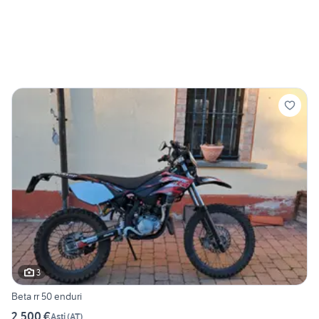
3
Beta rr 50 enduri
2.500 €
Asti
(
AT
)