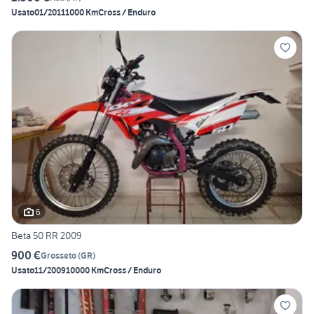
Usato
01/2011
1000 Km
Cross / Enduro
6
Beta 50 RR 2009
900 €
Grosseto
(
GR
)
Usato
11/2009
10000 Km
Cross / Enduro