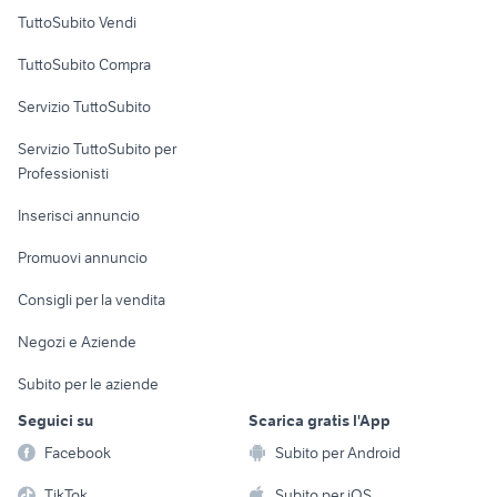
Case vacanza
TuttoSubito Vendi
Uffici e Locali
TuttoSubito Compra
commerciali
Servizio TuttoSubito
elettronica
per la casa e la
sports e hobby
Servizio TuttoSubito per
persona
Informatica
Animali
Professionisti
Arredamento e
Console e
Accessori per
Casalinghi
Inserisci annuncio
Videogiochi
animali
Elettrodomestici
Promuovi annuncio
Audio/Video
Musica e Film
Giardino e Fai da te
Consigli per la vendita
Fotografia
Libri e Riviste
Abbigliamento e
Negozi e Aziende
Telefonia
Strumenti Musicali
Accessori
Subito per le aziende
Sports
Tutto per i bambini
Seguici su
Scarica gratis l'App
Biciclette
Facebook
Subito per Android
Collezionismo
TikTok
Subito per iOS