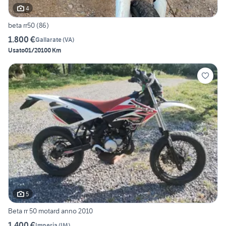
4
beta rr50 (86)
1.800 €
Gallarate
(
VA
)
Usato
01/2010
0 Km
5
Beta rr 50 motard anno 2010
1.400 €
Imperia
(
IM
)