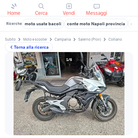
Home
Cerca
Vendi
Messaggi
moto usate bacoli
conte moto Napoli provincia
mot
Ricerche
Subito
Moto e scooter
Campania
Salerno (Prov)
Colliano
Torna alla ricerca
1/6