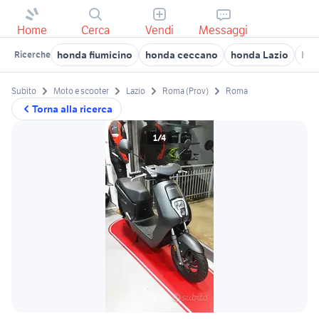
Home
Cerca
Vendi
Messaggi
honda fiumicino
honda ceccano
honda Lazio
hon
Ricerche
Subito
Moto e scooter
Lazio
Roma (Prov)
Roma
Torna alla ricerca
1/4