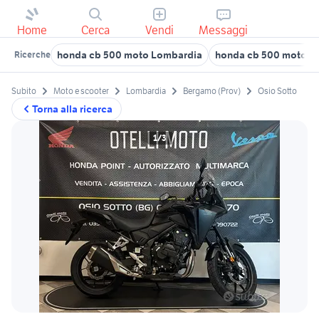
Home
Cerca
Vendi
Messaggi
honda cb 500 moto Lombardia
honda cb 500 motori 
Ricerche
Subito
Moto e scooter
Lombardia
Bergamo (Prov)
Osio Sotto
Torna alla ricerca
1/3