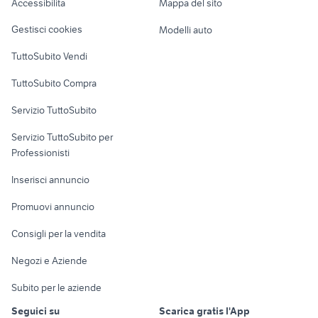
Accessibilità
Mappa del sito
Loft, mansarde e
scooter honda 500 moto
honda 500 2021
Veicoli commerciali
altro
Gestisci cookies
Modelli auto
honda cx 500 motori
piaggio ape 50
Case vacanza
TuttoSubito Vendi
moto usate trapani e provincia
ducati multistrada usata
Uffici e Locali
yamaha yzf r125
suzuki gsx s 750 usata
TuttoSubito Compra
commerciali
Servizio TuttoSubito
elettronica
per la casa e la
sports e hobby
Servizio TuttoSubito per
persona
Informatica
Animali
Professionisti
Arredamento e
Console e
Accessori per
Casalinghi
Inserisci annuncio
Videogiochi
animali
Elettrodomestici
Promuovi annuncio
Audio/Video
Musica e Film
Giardino e Fai da te
Consigli per la vendita
Fotografia
Libri e Riviste
Abbigliamento e
Negozi e Aziende
Telefonia
Strumenti Musicali
Accessori
Subito per le aziende
Sports
Tutto per i bambini
Seguici su
Scarica gratis l'App