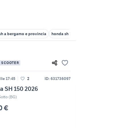
sh a bergamo e provincia
honda sh 150 a milano e provincia
hon
E SCOOTER
lle 17:45
2
ID: 631736097
a SH 150 2026
Sotto (BG)
0 €