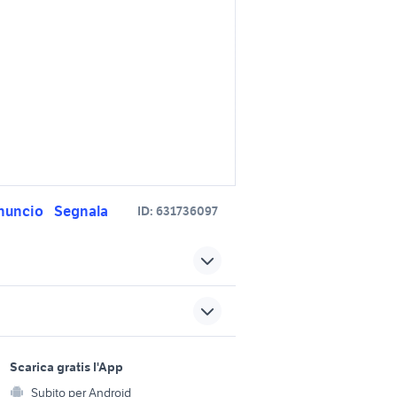
nuncio
Segnala
ID:
631736097
honda sarnico
oto
gilera 150 moto Lombardia
sports e hobby
a
Scarica gratis l'App
Animali
auto honda hr v
Subito per Android