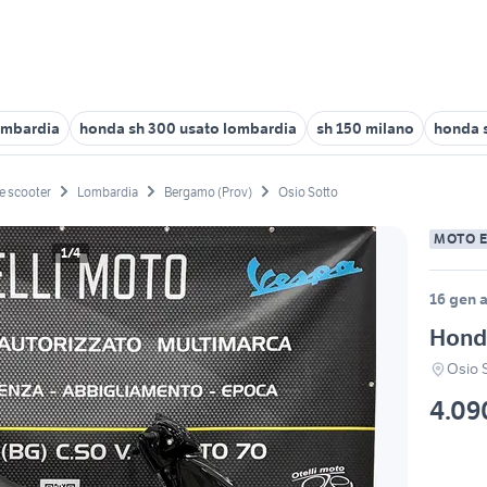
ombardia
honda sh 300 usato lombardia
sh 150 milano
honda 
e scooter
Lombardia
Bergamo (Prov)
Osio Sotto
MOTO 
1/4
16 gen a
Hond
Osio 
4.09