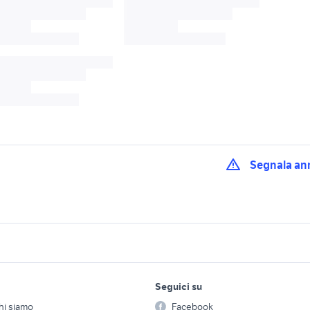
Segnala an
to Milano provincia
honda bresso
honda assago
sh 150 accessori m
ccinasco
honda nave
lavoro e servizi
elettronica
per la casa e la
Milano
Seguici su
person
Offerte di lavoro
Informatica
 150 usato
sh 150 2013
marmitta sh 150
hi siamo
Facebook