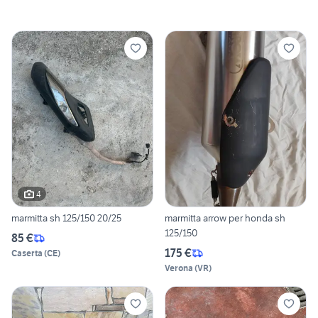
4
marmitta sh 125/150 20/25
marmitta arrow per honda sh
125/150
85 €
175 €
Caserta
(
CE
)
Verona
(
VR
)