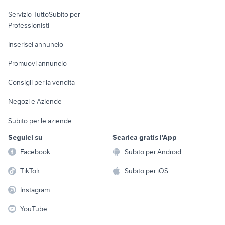
elettronica
per la casa e la
sports e hobby
Servizio TuttoSubito per
persona
Informatica
Animali
Professionisti
Arredamento e
Console e
Accessori per
Casalinghi
Inserisci annuncio
Videogiochi
animali
Elettrodomestici
Promuovi annuncio
Audio/Video
Musica e Film
Giardino e Fai da te
Consigli per la vendita
Fotografia
Libri e Riviste
Abbigliamento e
Negozi e Aziende
Telefonia
Strumenti Musicali
Accessori
Subito per le aziende
Sports
Tutto per i bambini
Seguici su
Scarica gratis l'App
Biciclette
Facebook
Subito per Android
Collezionismo
TikTok
Subito per iOS
Instagram
YouTube