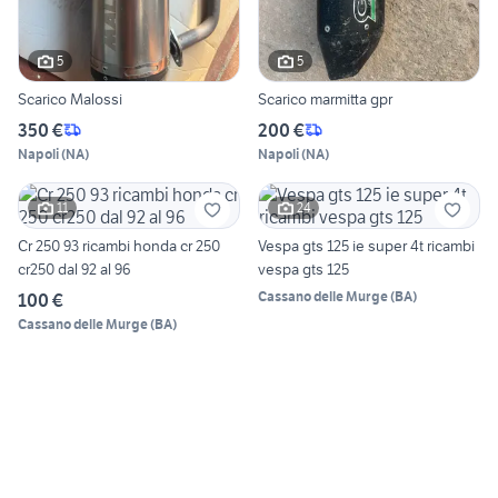
5
5
Scarico Malossi
Scarico marmitta gpr
350 €
200 €
Napoli
(
NA
)
Napoli
(
NA
)
11
24
Cr 250 93 ricambi honda cr 250
Vespa gts 125 ie super 4t ricambi
cr250 dal 92 al 96
vespa gts 125
Cassano delle Murge
(
BA
)
100 €
Cassano delle Murge
(
BA
)