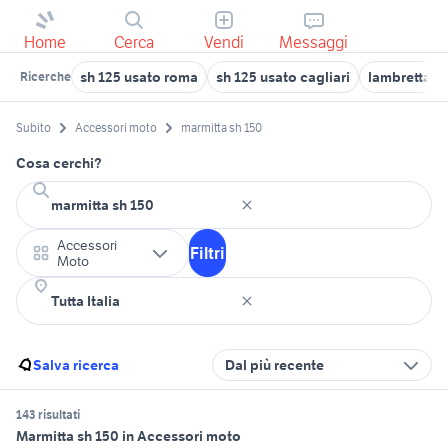
Home
Cerca
Vendi
Messaggi
sh 125 usato roma
sh 125 usato cagliari
lambretta 1
Ricerche
Subito
Accessori moto
marmitta sh 150
Cosa cerchi?
Accessori
Filtri
Moto
Salva ricerca
Dal più recente
143 risultati
Marmitta sh 150 in Accessori moto