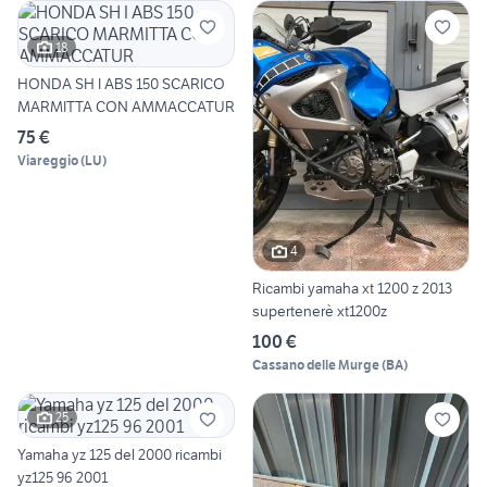
18
HONDA SH I ABS 150 SCARICO
MARMITTA CON AMMACCATUR
75 €
Viareggio
(
LU
)
4
Ricambi yamaha xt 1200 z 2013
supertenerè xt1200z
100 €
Cassano delle Murge
(
BA
)
25
Yamaha yz 125 del 2000 ricambi
yz125 96 2001