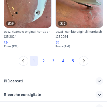
5
6
pezzi ricambio originali honda sh
pezzi ricambio originali honda sh
125 2024
125 2024
Roma
(
RM
)
Roma
(
RM
)
1
2
3
4
5
Più cercati
Correlati
Richerche simili
Suggerimenti
Ricerche consigliate
vespa vba 150
sospensioni sh 150
frizione sh 150
moto usate monza
typhoon 50
marmitta fiat panda
sella sh 150
piaggio ape 50