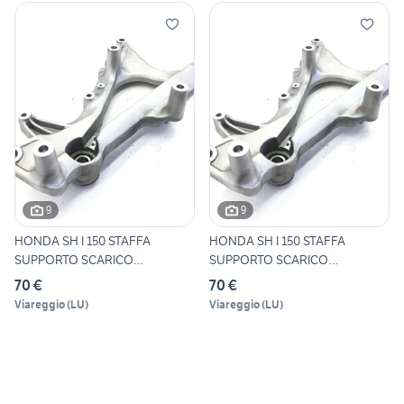
9
9
HONDA SH I 150 STAFFA
HONDA SH I 150 STAFFA
SUPPORTO SCARICO
SUPPORTO SCARICO
MARMITTA 20
MARMITTA 20
70 €
70 €
Viareggio
(
LU
)
Viareggio
(
LU
)