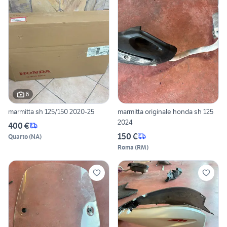
6
marmitta sh 125/150 2020-25
marmitta originale honda sh 125
2024
400 €
150 €
Quarto
(
NA
)
Roma
(
RM
)