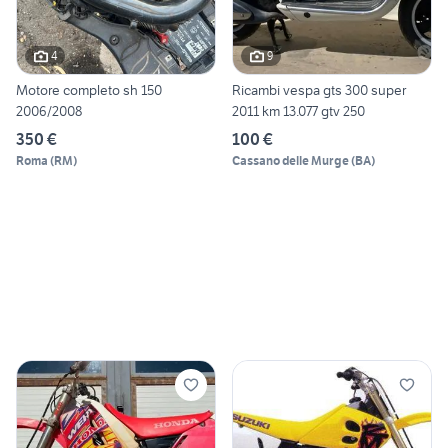
4
9
Motore completo sh 150
Ricambi vespa gts 300 super
2006/2008
2011 km 13.077 gtv 250
350 €
100 €
Roma
(
RM
)
Cassano delle Murge
(
BA
)