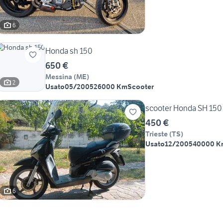
6
Honda sh 150
650 €
Messina
(
ME
)
2
Usato
05/2005
26000 Km
Scooter
scooter Honda SH 150
450 €
Trieste
(
TS
)
Usato
12/2005
40000 K
6