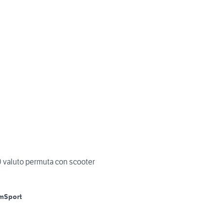
0 valuto permuta con scooter
m
Sport