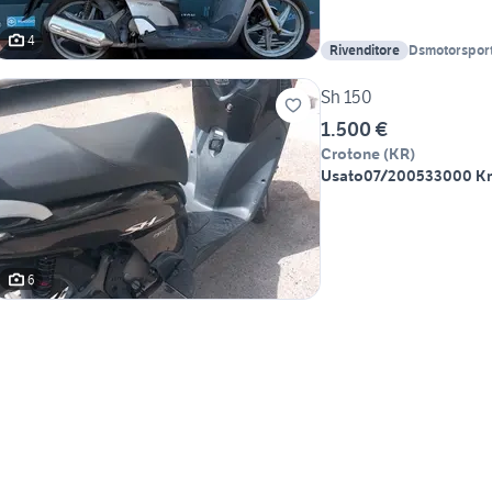
4
Rivenditore
Dsmotorspor
Sh 150
1.500 €
Crotone
(
KR
)
Usato
07/2005
33000 K
6