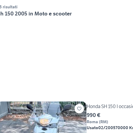
5 risultati
h 150 2005 in Moto e scooter
Honda SH 150 I occas
990 €
Roma
(
RM
)
Usato
02/2005
70000 