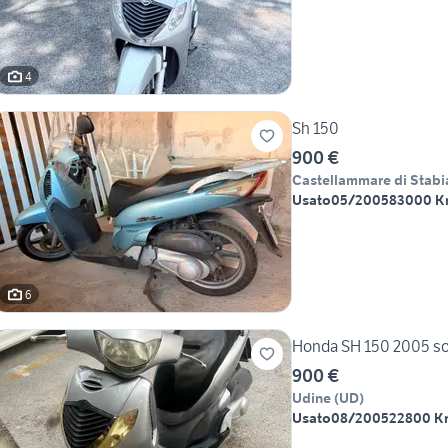
4
Sh 150
900 €
Castellammare di Stabi
Usato
05/2005
83000 
6
Honda SH 150 2005 so
900 €
Udine
(
UD
)
Usato
08/2005
22800 K