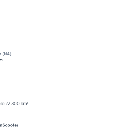
a
(
NA
)
Km
lo 22.800 km!
m
Scooter