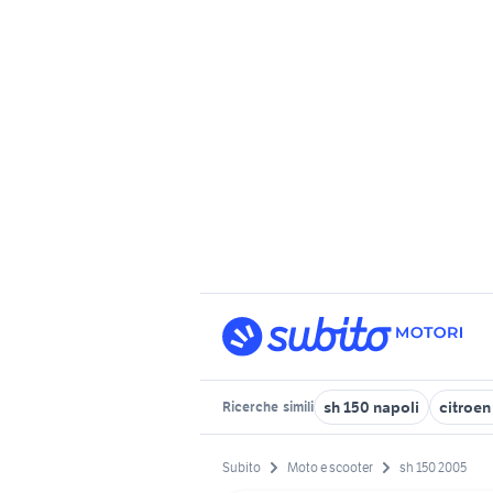
sh 150 napoli
citroen
Ricerche
simili
Subito
Moto e scooter
sh 150 2005