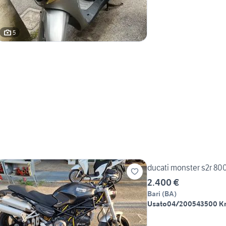
5
ducati monster s2r 80
2.400 €
Bari
(
BA
)
Usato
04/2005
43500 K