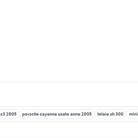
 c3 2005
porsche cayenne usato anno 2005
telaio sh 300
mini