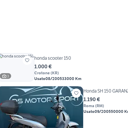
honda scooter 150
1.000 €
Crotone
(
KR
)
3
Usato
08/2005
33000 Km
Honda SH 150 GARAN
1.190 €
Roma
(
RM
)
Usato
09/2005
50000 