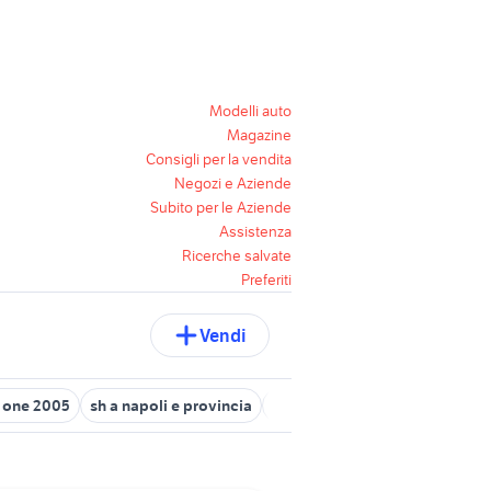
Modelli auto
Magazine
Consigli per la vendita
Negozi e Aziende
Subito per le Aziende
Assistenza
Ricerche salvate
Preferiti
Vendi
 one 2005
sh a napoli e provincia
fiat 500 150 anniversario
sh