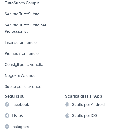
TuttoSubito Compra
commerciali
cafe racer usate
ktm 690 usato
Servizio TuttoSubito
elettronica
per la casa e la
sports e hobby
Servizio TuttoSubito per
persona
Informatica
Animali
Professionisti
Arredamento e
Console e
Accessori per
Casalinghi
Inserisci annuncio
Videogiochi
animali
Elettrodomestici
Promuovi annuncio
Audio/Video
Musica e Film
Giardino e Fai da te
Consigli per la vendita
Fotografia
Libri e Riviste
Abbigliamento e
Negozi e Aziende
Telefonia
Strumenti Musicali
Accessori
Subito per le aziende
Sports
Tutto per i bambini
Seguici su
Scarica gratis l'App
Biciclette
Facebook
Subito per Android
Collezionismo
TikTok
Subito per iOS
Instagram