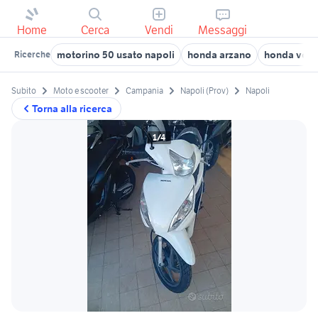
Home
Cerca
Vendi
Messaggi
motorino 50 usato napoli
honda arzano
honda voll
Ricerche
Subito
Moto e scooter
Campania
Napoli (Prov)
Napoli
Torna alla ricerca
1/4