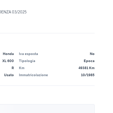
DENZA 03/2025
Honda
Iva esposta
No
XL 600
Tipologia
Epoca
R
Km
49381 Km
Usato
Immatricolazione
10/1985