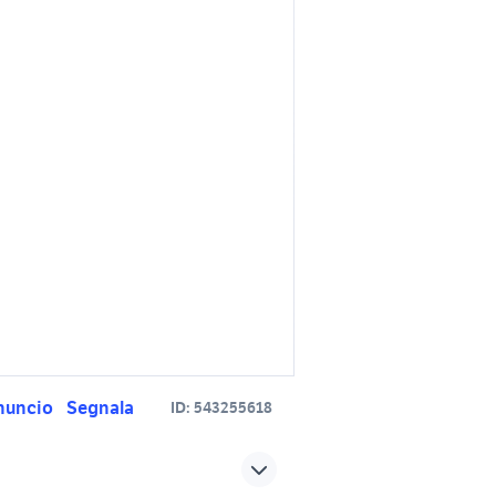
nuncio
Segnala
ID:
543255618