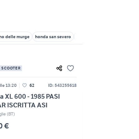
no delle murge
honda san severo
honda capurso
honda transa
E SCOOTER
lle 13:20
62
ID: 543255618
 XL 600 - 1985 PASI
R ISCRITTA ASI
lie (BT)
0 €