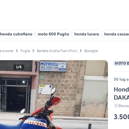
honda cutrofiano
moto 600 Puglia
honda lucera
honda cassa
e scooter
Puglia
Barletta-Andria-Trani (Prov)
Bisceglie
MOTO 
1/6
30 lug a
Honda
DAKA
Bisceg
3.50