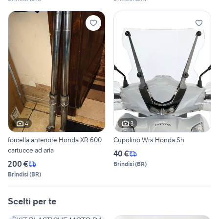
4
3
forcella anteriore Honda XR 600
Cupolino Wrs Honda Sh
cartucce ad aria
40 €
200 €
Brindisi
(
BR
)
Brindisi
(
BR
)
Scelti per te