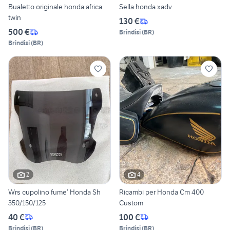
Bualetto originale honda africa
Sella honda xadv
twin
130 €
500 €
Brindisi
(
BR
)
Brindisi
(
BR
)
2
4
Wrs cupolino fume’ Honda Sh
Ricambi per Honda Cm 400
350/150/125
Custom
40 €
100 €
Brindisi
(
BR
)
Brindisi
(
BR
)