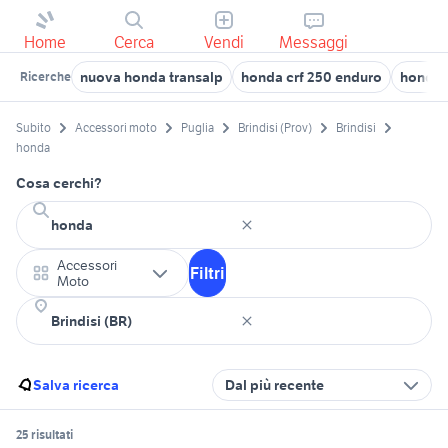
Home
Cerca
Vendi
Messaggi
nuova honda transalp
honda crf 250 enduro
honda 
Ricerche
Subito
Accessori moto
Puglia
Brindisi (Prov)
Brindisi
honda
Cosa cerchi?
Accessori
Filtri
Moto
Salva ricerca
Dal più recente
25 risultati