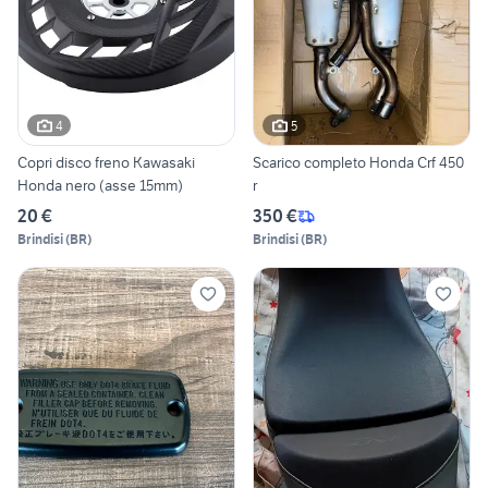
4
5
Copri disco freno Kawasaki
Scarico completo Honda Crf 450
Honda nero (asse 15mm)
r
20 €
350 €
Brindisi
(
BR
)
Brindisi
(
BR
)