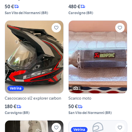
50 €
480 €
San Vito dei Normanni
(
BR
)
Carovigno
(
BR
)
3
Vetrina
Cascocasco sl2 explorer carbon
Scarico moto
180 €
50 €
Carovigno
(
BR
)
San Vito dei Normanni
(
BR
)
Vetrina