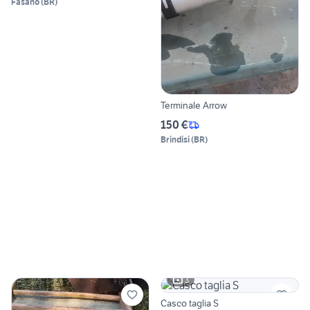
Fasano
(
BR
)
Terminale Arrow
150 €
Brindisi
(
BR
)
3
Casco taglia S