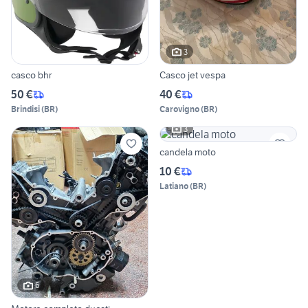
3
casco bhr
Casco jet vespa
50 €
40 €
Brindisi
(
BR
)
Carovigno
(
BR
)
3
candela moto
10 €
Latiano
(
BR
)
6