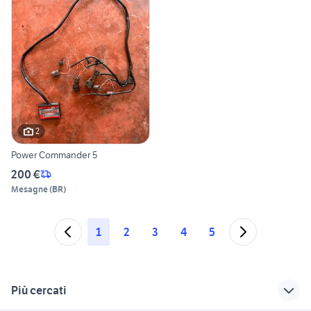
2
Power Commander 5
200 €
Mesagne
(
BR
)
1
2
3
4
5
Più cercati