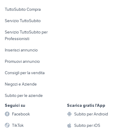
Uffici e Locali
TuttoSubito Compra
commerciali
Servizio TuttoSubito
elettronica
per la casa e la
sports e hobby
Servizio TuttoSubito per
persona
Informatica
Animali
Professionisti
Arredamento e
Console e
Accessori per
Casalinghi
Inserisci annuncio
Videogiochi
animali
Elettrodomestici
Promuovi annuncio
Audio/Video
Musica e Film
Giardino e Fai da te
Consigli per la vendita
Fotografia
Libri e Riviste
Abbigliamento e
Negozi e Aziende
Telefonia
Strumenti Musicali
Accessori
Subito per le aziende
Sports
Tutto per i bambini
Seguici su
Scarica gratis l'App
Biciclette
Facebook
Subito per Android
Collezionismo
TikTok
Subito per iOS