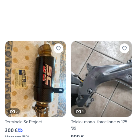
5
4
Terminale Sc Project
Telaio+mono+forcellone rs 125
'99
300 €
900 €
Mesagne
(
BR
)