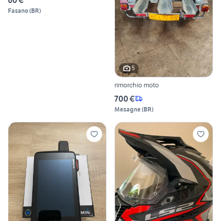
60 €
Fasano
(
BR
)
5
rimorchio moto
700 €
Mesagne
(
BR
)