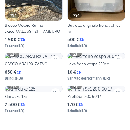
2
6
Blocco Motore Runner
Bualetto originale honda africa
172cc(MALOSSI) 2T -TAMBURO
twin
1.900 €
500 €
Fasano
(
BR
)
Brindisi
(
BR
)
4
3
CASCO ARAI RX-7V EVO
Leva freno vespa 250cc
650 €
10 €
Brindisi
(
BR
)
San Vito dei Normanni
(
BR
)
3
6
ktm duke 125
Pirelli Sc1 200 60 17
2.500 €
170 €
Fasano
(
BR
)
Brindisi
(
BR
)