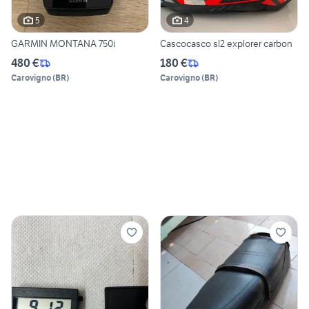
5
4
GARMIN MONTANA 750i
Cascocasco sl2 explorer carbon
480 €
180 €
Carovigno
(
BR
)
Carovigno
(
BR
)