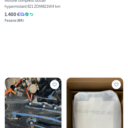
Motore completo ducati
hypermotard 821 ZDM821W4 km
1.400 €
Fasano
(
BR
)