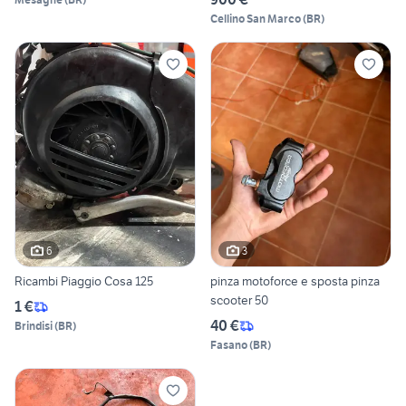
Cellino San Marco
(
BR
)
6
3
Ricambi Piaggio Cosa 125
pinza motoforce e sposta pinza
scooter 50
1 €
40 €
Brindisi
(
BR
)
Fasano
(
BR
)