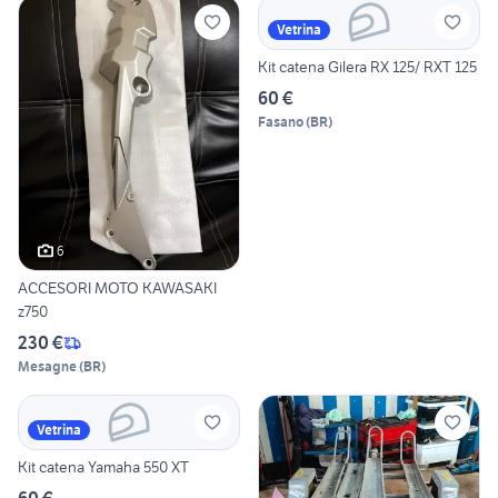
Vetrina
Kit catena Gilera RX 125/ RXT 125
60 €
Fasano
(
BR
)
6
ACCESORI MOTO KAWASAKI
z750
230 €
Mesagne
(
BR
)
Vetrina
Kit catena Yamaha 550 XT