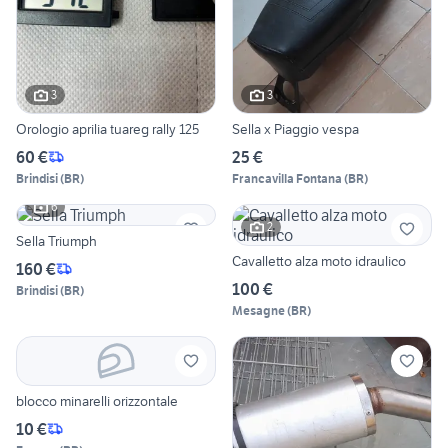
3
3
Orologio aprilia tuareg rally 125
Sella x Piaggio vespa
60 €
25 €
Brindisi
(
BR
)
Francavilla Fontana
(
BR
)
6
2
Sella Triumph
Cavalletto alza moto idraulico
160 €
100 €
Brindisi
(
BR
)
Mesagne
(
BR
)
blocco minarelli orizzontale
10 €