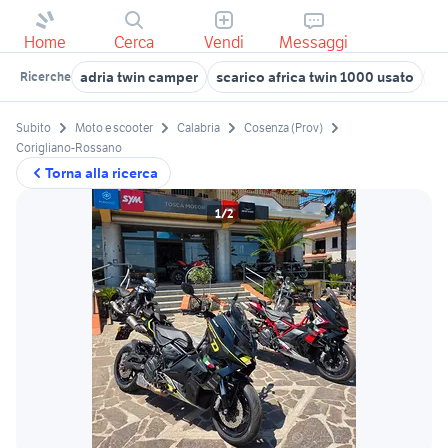
Home
Cerca
Vendi
Messaggi
adria twin camper
scarico africa twin 1000 usato
it
Ricerche
Subito
Moto e scooter
Calabria
Cosenza (Prov)
Corigliano-Rossano
Torna alla ricerca
1/2