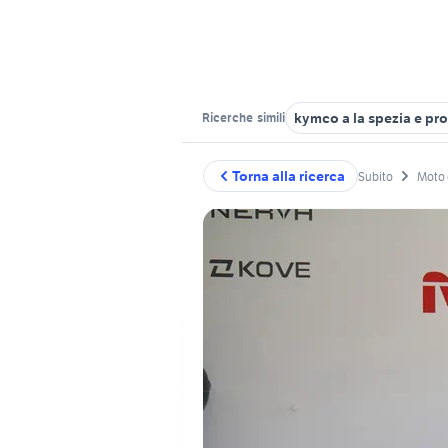
kymco a la spezia e pro
Ricerche
simili
Torna alla ricerca
Subito
Moto 