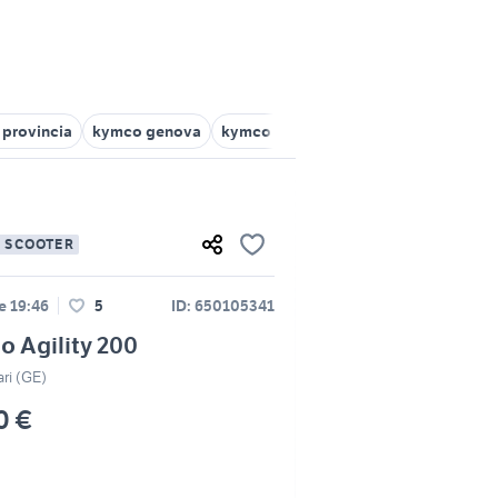
provincia
kymco genova
kymco La Spezia provincia
kymco a
E SCOOTER
le 19:46
5
ID: 650105341
 Agility 200
ri (GE)
0 €