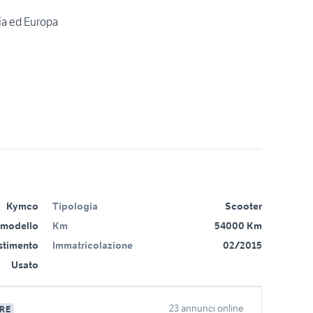
lia ed Europa
Kymco
Tipologia
Scooter
 modello
Km
54000 Km
estimento
Immatricolazione
02/2015
Usato
23 annunci online
RE