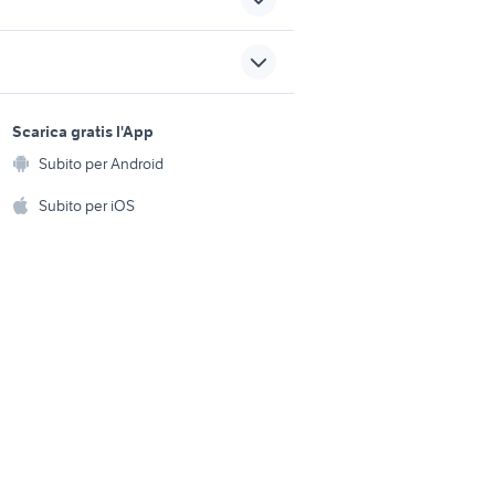
vincia
agility 125 genova
kymco agility 125i
sports e hobby
a
Scarica gratis l'App
Animali
00 euro
kymco agility 300
Subito per Android
ento e
Accessori per animali
hi
Subito per iOS
kymco agility 200 plus
zio
accessori moto
Musica e Film
omestici
moto usate trapani e
Libri e Riviste
e Fai da te
provincia
Strumenti Musicali
vespa 90 ss
amento e
ri
Sports
 i bambini
Biciclette
Collezionismo