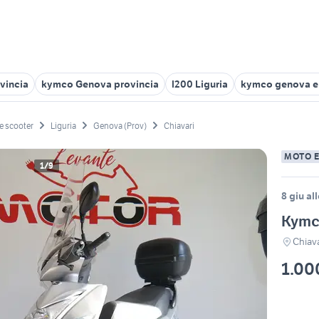
vincia
kymco Genova provincia
l200 Liguria
kymco genova e 
e scooter
Liguria
Genova (Prov)
Chiavari
MOTO 
1/9
8 giu al
Kymco
Chiava
1.00