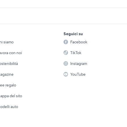
tori Imperia
mitsubishi l200 Liguria
kymco savona e pro
25 moto Genova
kymco motori Liguria
lml star 200
lavoro e servizi
elettronica
per la casa e la
Seguici su
person
Offerte di lavoro
Informatica
lity 125 accessori
moto Kymco Dink 200
stufa pellet usata 2
hi siamo
Facebook
Arredam
etto
Servizi
Console e Videogiochi
Casaling
avora con noi
TikTok
lity 125 motori
kymco agility 50 2t
kymco agility 125 La
vincia
 a schiera
Candidati in cerca di
Audio/Video
Elettrod
ostenibilità
Instagram
lavoro
i
Fotografia
mco KRV 200
moto Kymco People 200i
yamaha x-max 400
Giardino 
agazine
YouTube
Attrezzature di lavoro
Telefonia
ducati 1098 usata
piaggio ape 50
Abbigli
dee regalo
Accesso
e altro
appa del sito
Tutto per
odelli auto