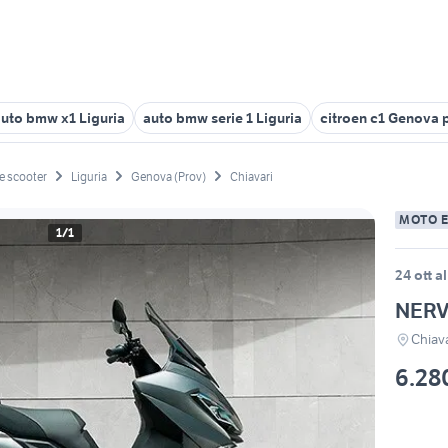
uto bmw x1 Liguria
auto bmw serie 1 Liguria
citroen c1 Genova 
e scooter
Liguria
Genova (Prov)
Chiavari
MOTO 
1/1
24 ott a
NERV
Chiava
6.28