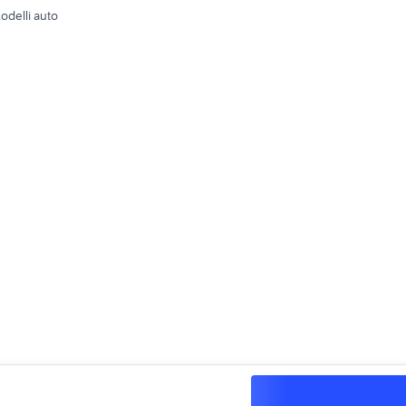
odelli auto
©
2026
Subito.it - P.IVA 05526340962