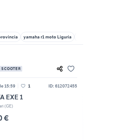
provincia
yamaha r1 moto Liguria
audi a1 genova
citroen c1 Li
E SCOOTER
lle 15:59
1
ID: 612072455
A EXE 1
ri (GE)
0 €