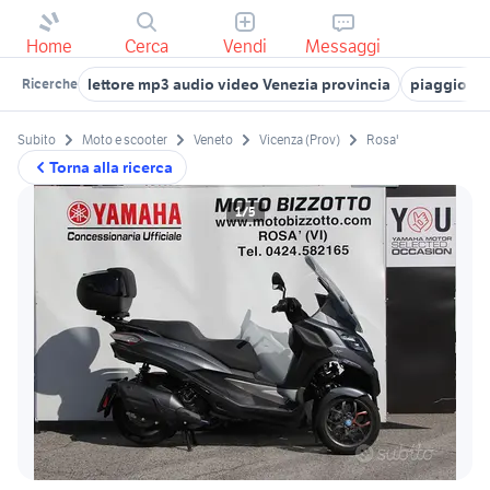
Home
Cerca
Vendi
Messaggi
lettore mp3 audio video Venezia provincia
piaggio l
Ricerche
Subito
Moto e scooter
Veneto
Vicenza (Prov)
Rosa'
Torna alla ricerca
1/5