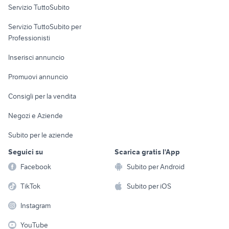
yamaha x-max 400
moto usate viterbo
Servizio TuttoSubito
yamaha yzf r125
elettronica
per la casa e la
lml star 200
sports e hobby
Servizio TuttoSubito per
persona
Informatica
Animali
Professionisti
Arredamento e
Console e
Accessori per
Casalinghi
Inserisci annuncio
Videogiochi
animali
Elettrodomestici
Promuovi annuncio
Audio/Video
Musica e Film
Giardino e Fai da te
Consigli per la vendita
Fotografia
Libri e Riviste
Abbigliamento e
Negozi e Aziende
Telefonia
Strumenti Musicali
Accessori
Subito per le aziende
Sports
Tutto per i bambini
Seguici su
Scarica gratis l'App
Biciclette
Facebook
Subito per Android
Collezionismo
TikTok
Subito per iOS
Instagram
YouTube