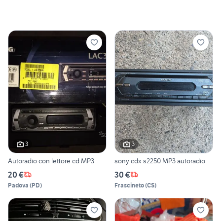
3
3
Autoradio con lettore cd MP3
sony cdx s2250 MP3 autoradio
20 €
30 €
Padova
(
PD
)
Frascineto
(
CS
)