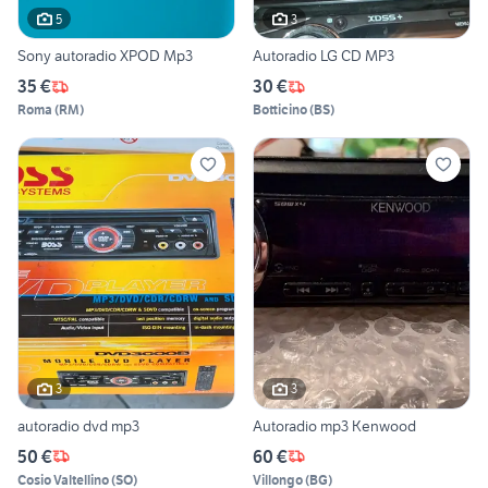
5
3
Sony autoradio XPOD Mp3
Autoradio LG CD MP3
35 €
30 €
Roma
(
RM
)
Botticino
(
BS
)
3
3
autoradio dvd mp3
Autoradio mp3 Kenwood
50 €
60 €
Cosio Valtellino
(
SO
)
Villongo
(
BG
)