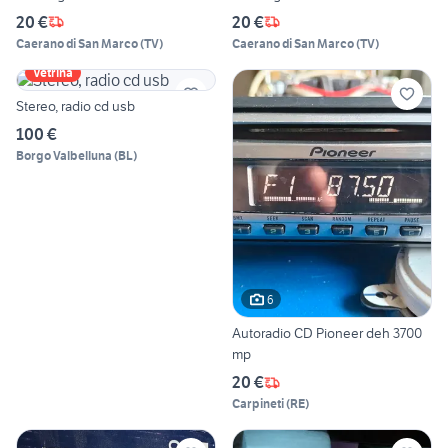
20 €
20 €
Caerano di San Marco
(
TV
)
Caerano di San Marco
(
TV
)
Vetrina
Stereo, radio cd usb
100 €
Borgo Valbelluna
(
BL
)
6
Autoradio CD Pioneer deh 3700
mp
20 €
Carpineti
(
RE
)