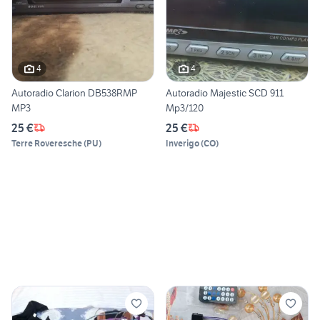
4
4
Autoradio Clarion DB538RMP
Autoradio Majestic SCD 911
MP3
Mp3/120
25 €
25 €
Terre Roveresche
(
PU
)
Inverigo
(
CO
)