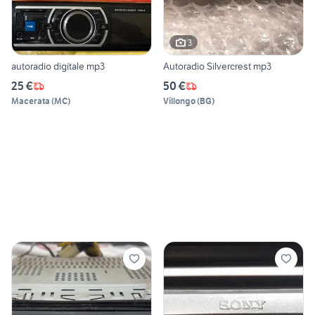
3
autoradio digitale mp3
Autoradio Silvercrest mp3
25 €
50 €
Macerata
(
MC
)
Villongo
(
BG
)