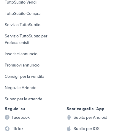
TuttoSubito Vendi
Uffici e Locali
TuttoSubito Compra
commerciali
Servizio TuttoSubito
elettronica
per la casa e la
sports e hobby
Servizio TuttoSubito per
persona
Informatica
Animali
Professionisti
Arredamento e
Console e
Accessori per
Casalinghi
Inserisci annuncio
Videogiochi
animali
Elettrodomestici
Promuovi annuncio
Audio/Video
Musica e Film
Giardino e Fai da te
Consigli per la vendita
Fotografia
Libri e Riviste
Abbigliamento e
Negozi e Aziende
Telefonia
Strumenti Musicali
Accessori
Subito per le aziende
Sports
Tutto per i bambini
Seguici su
Scarica gratis l'App
Biciclette
Facebook
Subito per Android
Collezionismo
TikTok
Subito per iOS