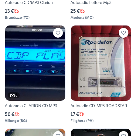
Autoradio CD/MP3 Clarion
Autoradio Lettore Mp3
13 €
25 €
Brandizzo
(
TO
)
Modena
(
MO
)
6
Autoradio CLARION CD MP3
Autoradio CD-MP3 ROADSTAR
50 €
17 €
Villongo
(
BG
)
Filighera
(
PV
)