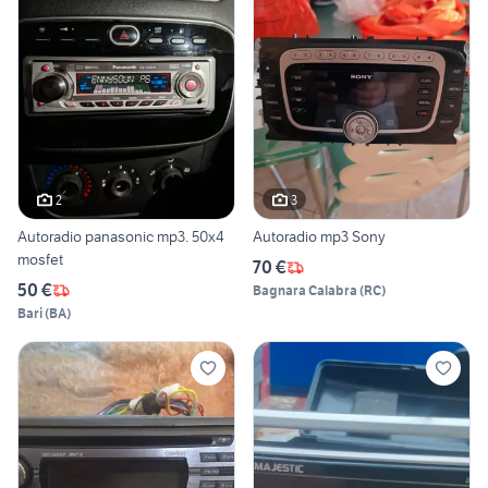
2
3
Autoradio panasonic mp3. 50x4
Autoradio mp3 Sony
mosfet
70 €
50 €
Bagnara Calabra
(
RC
)
Bari
(
BA
)