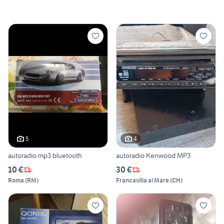
5
4
autoradio mp3 bluetooth
autoradio Kenwood MP3
10 €
30 €
Roma
(
RM
)
Francavilla al Mare
(
CH
)