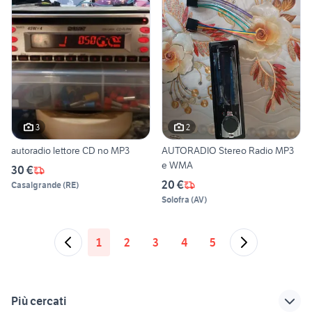
3
2
autoradio lettore CD no MP3
AUTORADIO Stereo Radio MP3
e WMA
30 €
20 €
Casalgrande
(
RE
)
Solofra
(
AV
)
1
2
3
4
5
Più cercati