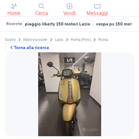
Home
Cerca
Vendi
Messaggi
piaggio liberty 150 motori Lazio
vespa px 150 moto R
Ricerche
Subito
Moto e scooter
Lazio
Roma (Prov)
Roma
Torna alla ricerca
1/5