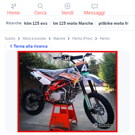
Home
Cerca
Vendi
Messaggi
ktm 125 exc
tm 125 moto Marche
pitbike moto Mar
Ricerche
Subito
Moto e scooter
Marche
Fermo (Prov)
Fermo
Torna alla ricerca
1/9