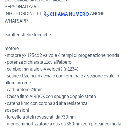
PERSONALIZZATI
INFO E ORDINI TEL
ANCHE
CHIAMA NUMERO
WHATSAPP
caratteristiche tecniche
motore
- motore yx 125cc 2 valvole 4 tempi di progettazione honda
- potenza dichiarata 11cv all'albero
- cambio manuale a 4 velocità (n1234)
- scarico Racing in acciaio con terminale a sezione ovale in
alluminio cnc
- carburatore 24mm
- Cassa filtro AIRBOX con spugna doppio strato
- catena kmc con corona ad alta resistenza
sospensioni
- forcelle a steli rovesciati da 730mm
- monoammortizzatore a gas da 360mm con precarico molla