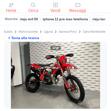
Home
Cerca
Vendi
Messaggi
rieju mrt 50
iphone 12 pro max telefonia
rieju tango
Ricerche
Subito
Moto e scooter
Liguria
Savona (Prov)
Cairo Montenotte
Torna alla ricerca
1/19