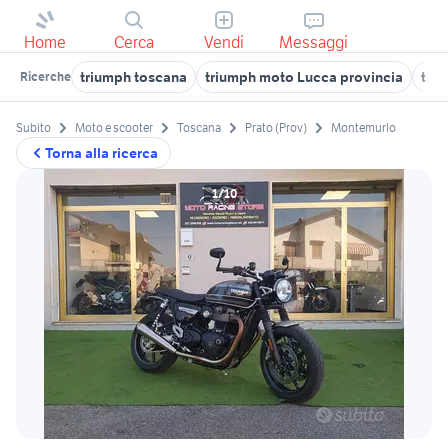
Home
Cerca
Vendi
Messaggi
triumph toscana
triumph moto Lucca provincia
tri
Ricerche
Subito
Moto e scooter
Toscana
Prato (Prov)
Montemurlo
Torna alla ricerca
1/10