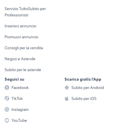
elettronica
per la casa e la
sports e hobby
ducati 1098 usata
cagiva mito 125 usata
Servizio TuttoSubito per
persona
Informatica
Animali
ktm 690 usato
moto 125 usate sardegna
Professionisti
Arredamento e
Console e
Accessori per
Casalinghi
Inserisci annuncio
Videogiochi
animali
Elettrodomestici
Promuovi annuncio
Audio/Video
Musica e Film
Giardino e Fai da te
Consigli per la vendita
Fotografia
Libri e Riviste
Abbigliamento e
Negozi e Aziende
Telefonia
Strumenti Musicali
Accessori
Subito per le aziende
Sports
Tutto per i bambini
Seguici su
Scarica gratis l'App
Biciclette
Facebook
Subito per Android
Collezionismo
TikTok
Subito per iOS
Instagram
YouTube