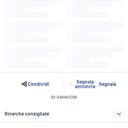
Segnala
Condividi
Segnala
annuncio
ID:
648403745
Ricerche consigliate
triumph livorno e provincia
honda africa twin usata toscana